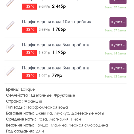
2 445р
3 277р
- 25 %
Бонус: 37 баллов
Парфюмерная вода 10мл пробник
Купить
1 786р
2 394р
- 25 %
Бонус: 27 баллов
Парфюмерная вода 5мл пробник
Купить
1 195р
1 601р
- 25 %
Бонус: 18 баллов
Парфюмерная вода 3мл пробник
Купить
799р
1 071р
- 25 %
Бонус: 12 баллов
Бренд
Lalique
Семейство
Цветочные
,
Фруктовые
Страна
Франция
Тип воды
Парфюмерная вода
Базовые ноты
Ежевика
,
Мускус
,
Древесные ноты
Средние ноты
Роза
,
Магнолия
,
Пион
Верхние ноты
Груша
,
Малина
,
Черная смородина
Год создания
2014