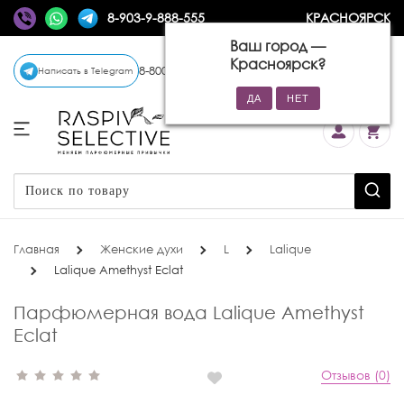
8-903-9-888-555
КРАСНОЯРСК
Ваш город —
Красноярск
?
8-800-770-72-34
(бесплатно)
Написать в Telegram
Главная
Женские духи
L
Lalique
Lalique Amethyst Eclat
Парфюмерная вода Lalique Amethyst
Eclat
Отзывов (0)