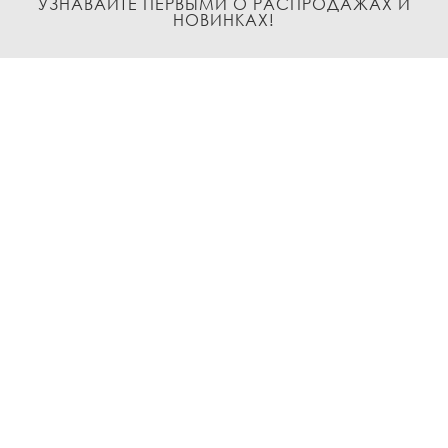
УЗНАВАЙТЕ ПЕРВЫМИ О РАСПРОДАЖАХ И
НОВИНКАХ!
Подписаться
О нас
Доставка и Оплата
Условия возврата и обмена
Политика
конфиденциальности
Контакты