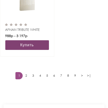
AFNAN TRIBUTE WHITE
988р - 3 197р
Купить
1
2
3
4
5
6
7
8
9
>
>|