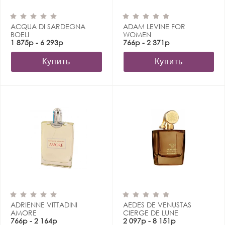
ACQUA DI SARDEGNA
ADAM LEVINE FOR
BOELI
WOMEN
1 875р - 6 293р
766р - 2 371р
Купить
Купить
ADRIENNE VITTADINI
AEDES DE VENUSTAS
AMORE
CIERGE DE LUNE
766р - 2 164р
2 097р - 8 151р