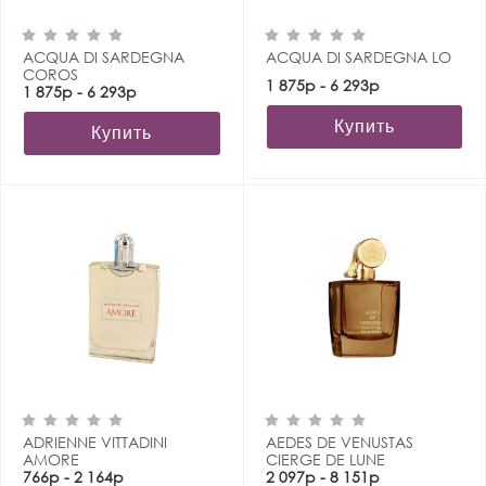
ACQUA DI SARDEGNA
ACQUA DI SARDEGNA LO
COROS
1 875р - 6 293р
1 875р - 6 293р
Купить
Купить
ADRIENNE VITTADINI
AEDES DE VENUSTAS
AMORE
CIERGE DE LUNE
766р - 2 164р
2 097р - 8 151р