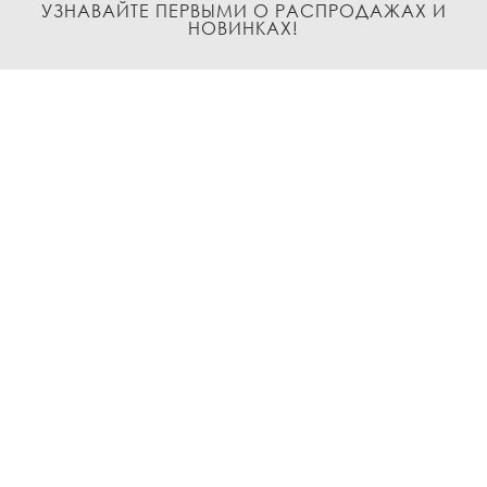
УЗНАВАЙТЕ ПЕРВЫМИ О РАСПРОДАЖАХ И
НОВИНКАХ!
Подписаться
О нас
Доставка и Оплата
Условия возврата и обмена
Политика
конфиденциальности
Контакты