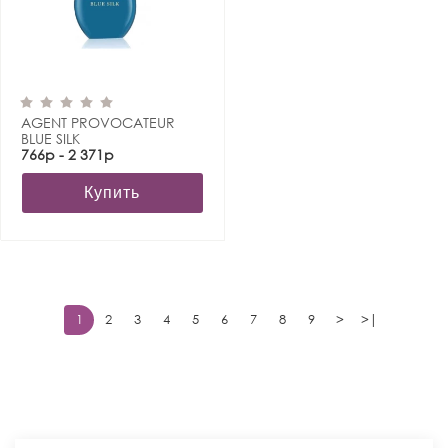
AGENT PROVOCATEUR
BLUE SILK
766р - 2 371р
Купить
1
2
3
4
5
6
7
8
9
>
>|