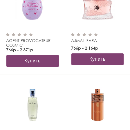
AGENT PROVOCATEUR
AJMAL IZARA
COSMIC
766р - 2 164р
766р - 2 371р
Купить
Купить