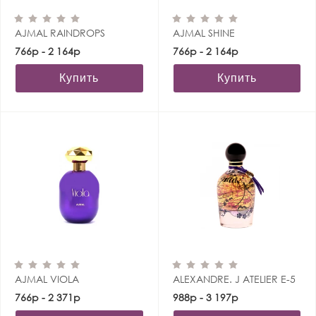
AJMAL RAINDROPS
AJMAL SHINE
766р - 2 164р
766р - 2 164р
Купить
Купить
AJMAL VIOLA
ALEXANDRE. J ATELIER E-5
766р - 2 371р
988р - 3 197р