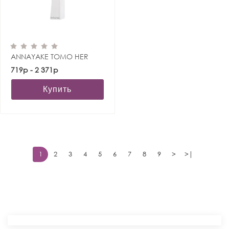
ANNAYAKE TOMO HER
719р - 2 371р
Купить
1
2
3
4
5
6
7
8
9
>
>|