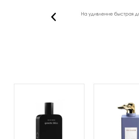
бал и по ..
На удивление быстрая до