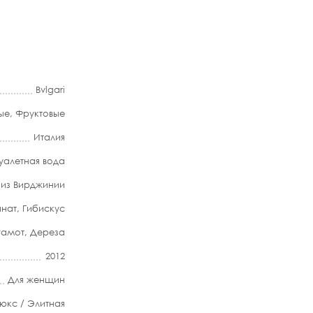
Bvlgari
ые
,
Фруктовые
Италия
уалетная вода
 из Вирджинии
анат
,
Гибискус
гамот
,
Дереза
2012
Для женщин
юкс / Элитная