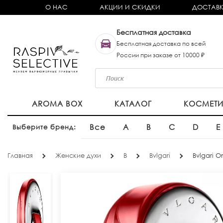
О НАС
АКЦИИ И СКИДКИ
ДОСТАВК
Бесплатная доставка
Бесплатная доставка по всей
России при заказе от 10000 ₽
AROMA BOX
КАТАЛОГ
КОСМЕТ
Все
A
B
C
D
E
Выберите бренд:
Главная
Женские духи
B
Bvlgari
Bvlgari 