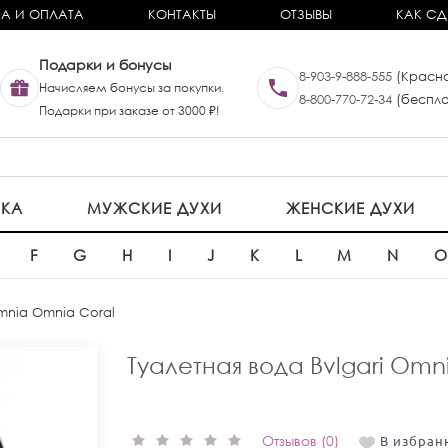
А И ОПЛАТА
КОНТАКТЫ
ОТЗЫВЫ
КАК СД
Подарки и бонусы
8-903-9-888-555
(Красно
Начисляем бонусы за покупки.
8-800-770-72-34
(беспла
Подарки при заказе от 3000 ₽!
ИКА
МУЖСКИЕ ДУХИ
ЖЕНСКИЕ ДУХИ
F
G
H
I
J
K
L
M
N
Omnia Omnia Coral
Туалетная вода Bvlgari Omn
Отзывов (0)
В избран