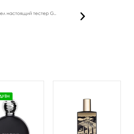
шел настоящий тестер G..
Огромное 
ДУЕМ