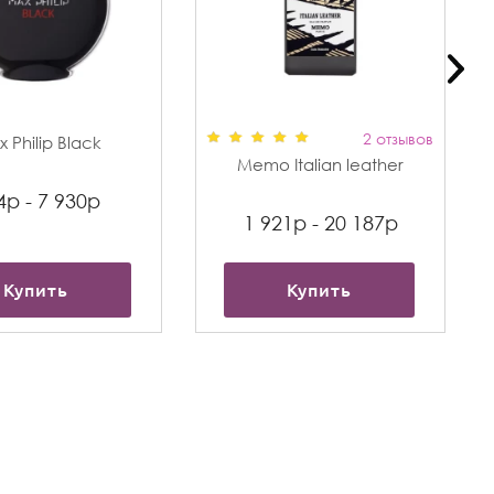
2 отзывов
 Philip Black
Memo Italian leather
4р - 7 930р
1 921р - 20 187р
Купить
Купить