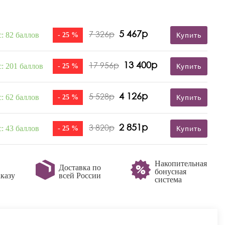
5 467р
7 326р
: 82 баллов
- 25 %
Купить
13 400р
17 956р
: 201 баллов
- 25 %
Купить
4 126р
5 528р
: 62 баллов
- 25 %
Купить
2 851р
3 820р
: 43 баллов
- 25 %
Купить
Накопительная
Доставка по
бонусная
казу
всей России
система