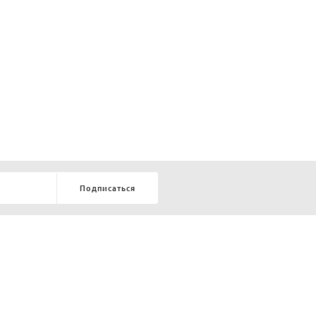
Подписаться
8-903-9-888-555
елей:
ru
ТЕЛЕФОН В КРАСНОЯРСКЕ
8-800-770-72-34