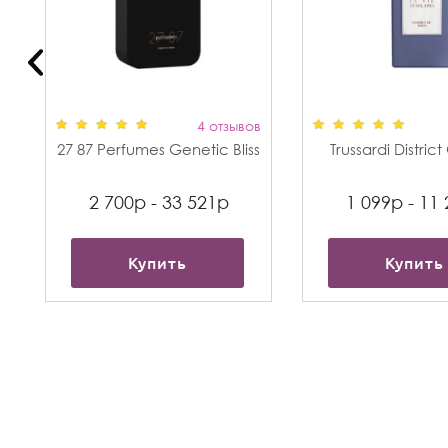
в
4 отзывов
27 87 Perfumes Genetic Bliss
Trussardi Distric
2 700р - 33 521р
1 099р - 11
Купить
Купить