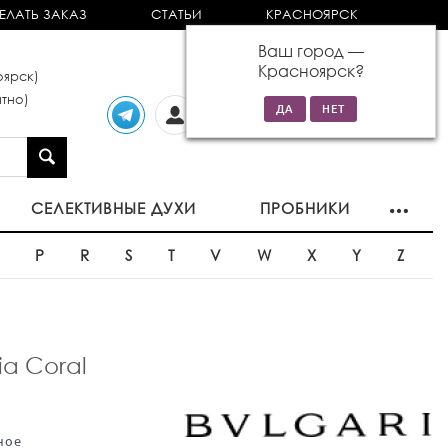
ЕЛАТЬ ЗАКАЗ
СТАТЬИ
КРАСНОЯРСК
Ваш город —
Красноярск
?
ярск)
тно)
Личный
0 товаров
кабинет
на сумму 0р
СЕЛЕКТИВНЫЕ ДУХИ
ПРОБНИКИ
O
P
R
S
T
V
W
X
Y
Z
ia Coral
ное