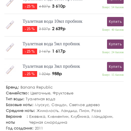
3 610р
4 837р
- 25 %
Бонус: 54 баллов
Туалетная вода 10мл пробник
Купить
2 639р
3 537р
- 25 %
Бонус: 40 баллов
Туалетная вода 5мл пробник
Купить
1 617р
2 167р
- 25 %
Бонус: 24 баллов
Туалетная вода 3мл пробник
Купить
988р
1 324р
- 25 %
Бонус: 15 баллов
Бренд
Banana Republic
Семейство
Цветочные
,
Фруктовые
Тип воды
Туалетная вода
Базовые ноты
Мускус
,
Сандал
,
Светлое дерево
Средние ноты
Жимолость
,
Ландыш
,
Пион
,
Роза
Верхние
Ежевика
,
Клементин
,
Клубника
,
Мандарин
,
ноты
Черная смородина
Год создания
2011