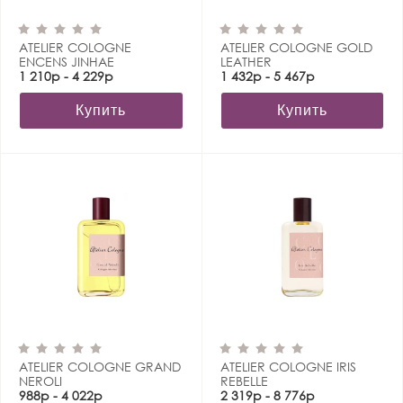
ATELIER COLOGNE
ATELIER COLOGNE GOLD
ENCENS JINHAE
LEATHER
1 210р - 4 229р
1 432р - 5 467р
Купить
Купить
ATELIER COLOGNE GRAND
ATELIER COLOGNE IRIS
NEROLI
REBELLE
988р - 4 022р
2 319р - 8 776р