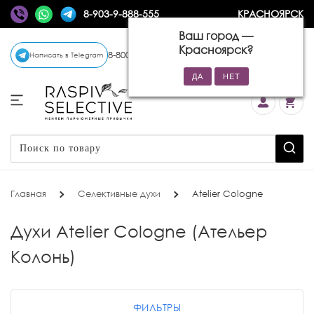
8-903-9-888-555
КРАСНОЯРСК
Ваш город —
Красноярск
?
8-800-770-72-34
(бесплатно)
Написать в Telegram
Главная
Селективные духи
Atelier Cologne
Духи Atelier Cologne (Ательер
Колонь)
ФИЛЬТРЫ