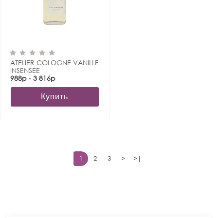
ATELIER COLOGNE VANILLE
INSENSEE
988р - 3 816р
Купить
1
2
3
>
>|