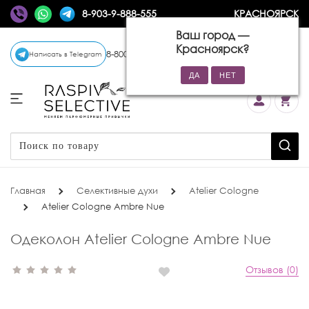
8-903-9-888-555
КРАСНОЯРСК
Ваш город —
Красноярск
?
8-800-770-72-34
(бесплатно)
Написать в Telegram
Главная
Селективные духи
Atelier Cologne
Atelier Cologne Ambre Nue
Одеколон Atelier Cologne Ambre Nue
Отзывов (0)