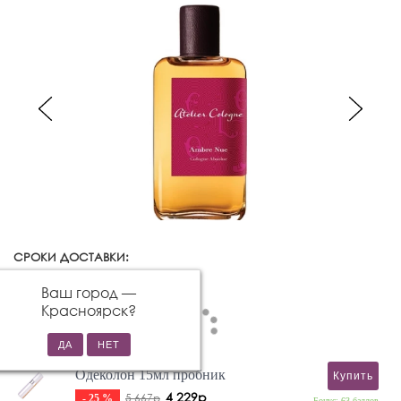
СРОКИ ДОСТАВКИ:
Красноярск
Изменить город
Ваш город —
Красноярск
?
Одеколон 15мл пробник
Купить
4 229р
5 667р
- 25 %
Бонус: 63 баллов