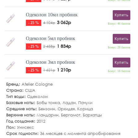
Одеколон 10мл пробник
Купить
3 062р
4 104р
- 25 %
Бонус: 46 баллов
Одеколон 5мл пробник
Купить
1 834р
2 458р
- 25 %
Бонус: 28 баллов
Одеколон 3мл пробник
Купить
1 210р
1 621р
- 25 %
Бонус: 18 баллов
Бренд
Atelier Cologne
Страна
США
Тип воды
Одеколон
Базовые ноты
Бобы тонка
,
Ладан
,
Пачули
Средние ноты
Бензоин
,
Орхидея
,
Корица
Верхние ноты
Мандарин
,
Бергамот
,
Бархатцы
Год создания
2012
Пол
Унисекс
Срок годности
36 месяцев с момента апробирования