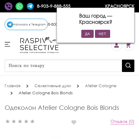
8-903-9-888-555
КРАСНОЯРСК
Ваш город —
Красноярск
?
8-800-770-72-34
(бесплатно)
Написать в Telegram
Главная
Селективные духи
Atelier Cologne
Atelier Cologne Bois Blonds
Одеколон Atelier Cologne Bois Blonds
Отзывов (0)