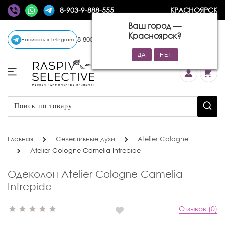
8-903-9-888-555
КРАСНОЯРСК
Ваш город —
Красноярск
?
8-800-770-72-34
(бесплатно)
Написать в Telegram
Главная
Селективные духи
Atelier Cologne
Atelier Cologne Camelia Intrepide
Одеколон Atelier Cologne Camelia
Intrepide
Отзывов (0)