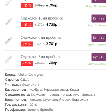
6 706р
8 986р
- 25 %
Бонус: 101 баллов
Одеколон 10мл пробник
Купить
4 755р
6 372р
- 25 %
Бонус: 71 баллов
Одеколон 5мл пробник
Купить
2 701р
3 620р
- 25 %
Бонус: 41 баллов
Одеколон 3мл пробник
Купить
1 653р
2 216р
- 25 %
Бонус: 25 баллов
Бренд
Atelier Cologne
Страна
США
Тип воды
Одеколон
Базовые ноты
Амбра
,
Турецкая роза
,
Кожа
Средние ноты
Камелия
,
Корень ириса
,
Лист фиалки
Верхние ноты
Лимон
,
Мускатный орех
,
Бергамот
Год создания
2016
Парфюмер
Jerome Epinette