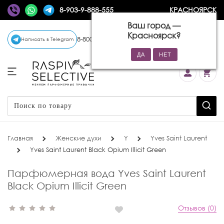
8-903-9-888-555
КРАСНОЯРСК
Ваш город —
Красноярск
?
8-800-770-72-34
(бесплатно)
Написать в Telegram
Главная
Женские духи
Y
Yves Saint Laurent
Yves Saint Laurent Black Opium Illicit Green
Парфюмерная вода Yves Saint Laurent
Black Opium Illicit Green
Отзывов (0)