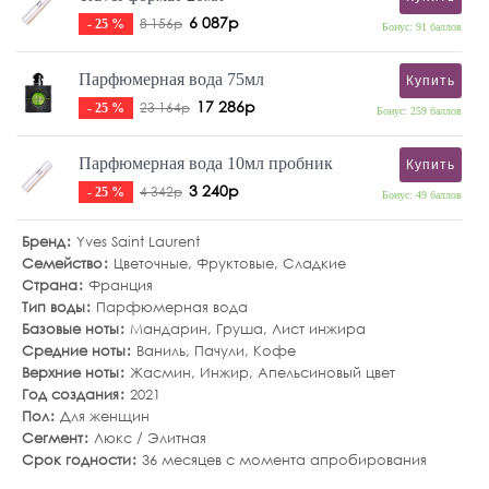
6 087р
8 156р
- 25 %
Бонус: 91 баллов
Парфюмерная вода 75мл
Купить
17 286р
23 164р
- 25 %
Бонус: 259 баллов
Парфюмерная вода 10мл пробник
Купить
3 240р
4 342р
- 25 %
Бонус: 49 баллов
Бренд
Yves Saint Laurent
Семейство
Цветочные
,
Фруктовые
,
Сладкие
Страна
Франция
Тип воды
Парфюмерная вода
Базовые ноты
Мандарин
,
Груша
,
Лист инжира
Средние ноты
Ваниль
,
Пачули
,
Кофе
Верхние ноты
Жасмин
,
Инжир
,
Апельсиновый цвет
Год создания
2021
Пол
Для женщин
Сегмент
Люкс / Элитная
Срок годности
36 месяцев с момента апробирования