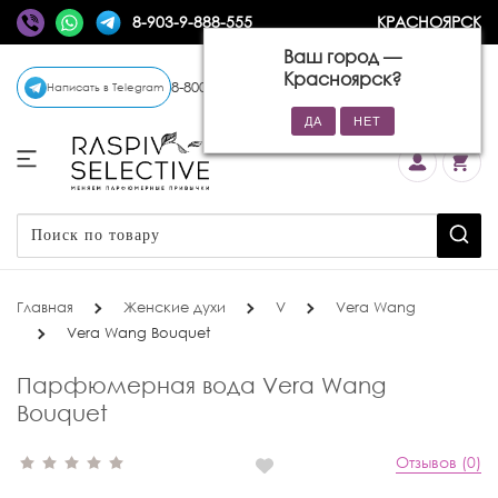
8-903-9-888-555
КРАСНОЯРСК
Ваш город —
Красноярск
?
8-800-770-72-34
(бесплатно)
Написать в Telegram
Главная
Женские духи
V
Vera Wang
Vera Wang Bouquet
Парфюмерная вода Vera Wang
Bouquet
Отзывов (0)