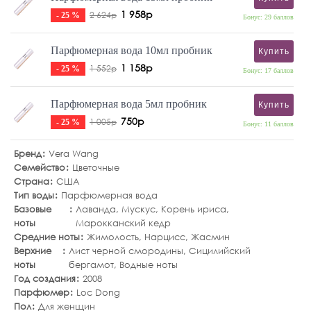
1 958р
2 624р
- 25 %
Бонус: 29 баллов
Парфюмерная вода 10мл пробник
Купить
1 158р
1 552р
- 25 %
Бонус: 17 баллов
Парфюмерная вода 5мл пробник
Купить
750р
1 005р
- 25 %
Бонус: 11 баллов
Бренд
Vera Wang
Семейство
Цветочные
Страна
США
Тип воды
Парфюмерная вода
Базовые
Лаванда
,
Мускус
,
Корень ириса
,
ноты
Марокканский кедр
Средние ноты
Жимолость
,
Нарцисс
,
Жасмин
Верхние
Лист черной смородины
,
Сицилийский
ноты
бергамот
,
Водные ноты
Год создания
2008
Парфюмер
Loc Dong
Пол
Для женщин