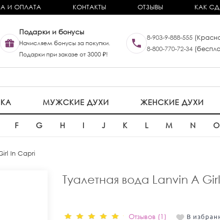
А И ОПЛАТА
КОНТАКТЫ
ОТЗЫВЫ
КАК СД
Подарки и бонусы
8-903-9-888-555
(Красно
Начисляем бонусы за покупки.
8-800-770-72-34
(беспла
Подарки при заказе от 3000 ₽!
ИКА
МУЖСКИЕ ДУХИ
ЖЕНСКИЕ ДУХИ
F
G
H
I
J
K
L
M
N
irl In Capri
Туалетная вода Lanvin A Girl
Отзывов (1)
В избран