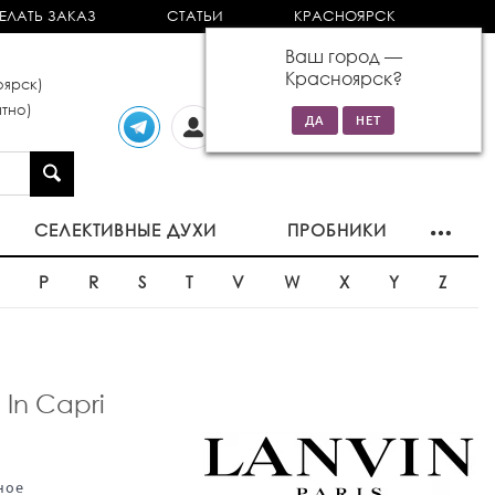
ЕЛАТЬ ЗАКАЗ
СТАТЬИ
КРАСНОЯРСК
Ваш город —
Красноярск
?
ярск)
тно)
Личный
0 товаров
кабинет
на сумму 0р
СЕЛЕКТИВНЫЕ ДУХИ
ПРОБНИКИ
O
P
R
S
T
V
W
X
Y
Z
 In Capri
ное