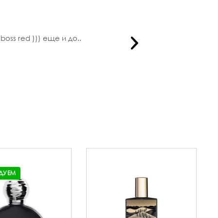
oss red ))) еще и до..
Купила зде
ДУЕМ