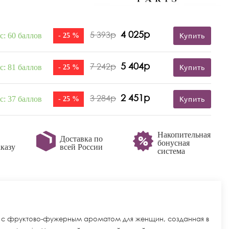
4 025р
5 393р
с: 60 баллов
- 25 %
Купить
5 404р
7 242р
с: 81 баллов
- 25 %
Купить
2 451р
3 284р
с: 37 баллов
- 25 %
Купить
Накопительная
Доставка по
бонусная
казу
всей России
система
да с фруктово-фужерным ароматом для женщин, созданная в