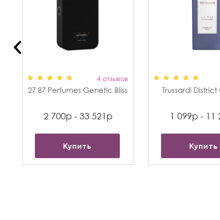
в
4 отзывов
27 87 Perfumes Genetic Bliss
Trussardi Distric
2 700р - 33 521р
1 099р - 11
Купить
Купить