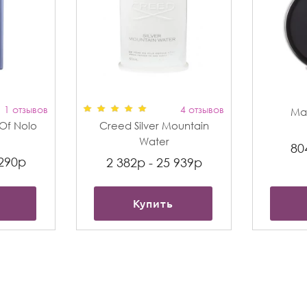
1 отзывов
4 отзывов
Max
t Of Nolo
Creed Silver Mountain
Water
80
 290р
2 382р - 25 939р
Купить