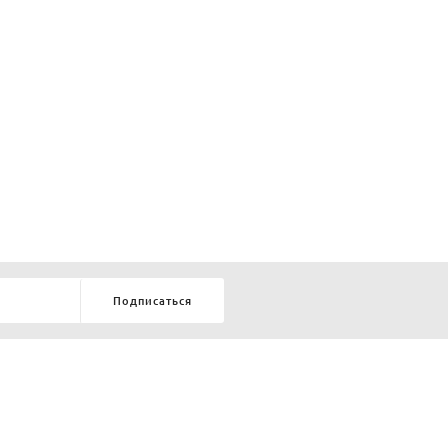
Подписаться
8-903-9-888-555
елей:
ru
ТЕЛЕФОН В КРАСНОЯРСКЕ