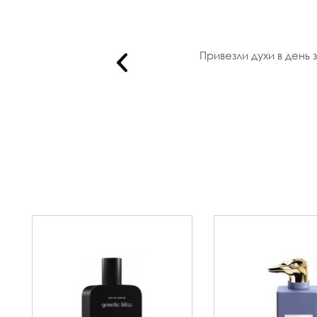
танты вс..
Привезли духи в день 