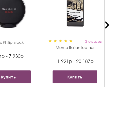
2 отзывов
 Philip Black
Memo Italian leather
4р - 7 930р
1 921р - 20 187р
Купить
Купить