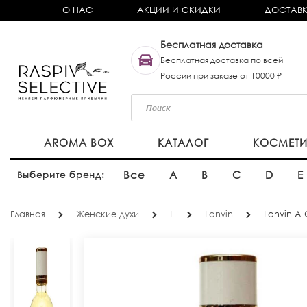
О НАС
АКЦИИ И СКИДКИ
ДОСТАВК
Бесплатная доставка
Бесплатная доставка по всей
России при заказе от 10000 ₽
AROMA BOX
КАТАЛОГ
КОСМЕТ
Все
A
B
C
D
E
Выберите бренд:
Главная
Женские духи
L
Lanvin
Lanvin A G