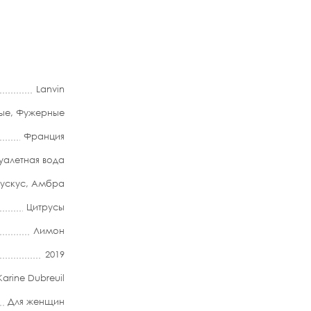
Lanvin
ые
,
Фужерные
Франция
уалетная вода
ускус
,
Амбра
Цитрусы
Лимон
2019
Karine Dubreuil
Для женщин