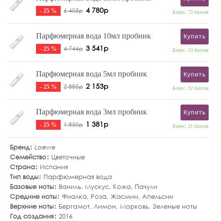
4 780р
6 405р
- 25 %
Бонус: 72 баллов
Парфюмерная вода 10мл пробник
Купить
3 541р
4 744р
- 25 %
Бонус: 53 баллов
Парфюмерная вода 5мл пробник
Купить
2 153р
2 885р
- 25 %
Бонус: 32 баллов
Парфюмерная вода 3мл пробник
Купить
1 381р
1 850р
- 25 %
Бонус: 21 баллов
Бренд
Loewe
Семейство
Цветочные
Страна
Испания
Тип воды
Парфюмерная вода
Базовые ноты
Ваниль
,
Мускус
,
Кожа
,
Пачули
Средние ноты
Фиалка
,
Роза
,
Жасмин
,
Апельсин
Верхние ноты
Бергамот
,
Лимон
,
Морковь
,
Зеленые ноты
Год создания
2016