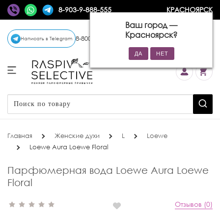
8-903-9-888-555
КРАСНОЯРСК
Ваш город —
Красноярск
?
8-800-770-72-34
(бесплатно)
Написать в Telegram
Главная
Женские духи
L
Loewe
Loewe Aura Loewe Floral
Парфюмерная вода Loewe Aura Loewe
Floral
Отзывов (0)