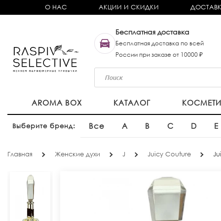
О НАС
АКЦИИ И СКИДКИ
ДОСТАВК
Бесплатная доставка
Бесплатная доставка по всей
России при заказе от 10000 ₽
AROMA BOX
КАТАЛОГ
КОСМЕТ
Все
A
B
C
D
E
Выберите бренд:
Главная
Женские духи
J
Juicy Couture
Ju