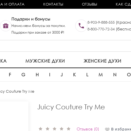
А И ОПЛАТА
КОНТАКТЫ
ОТЗЫВЫ
КАК СД
Подарки и бонусы
8-903-9-888-555
(Красно
Начисляем бонусы за покупки.
8-800-770-72-34
(беспла
Подарки при заказе от 3000 ₽!
ИКА
МУЖСКИЕ ДУХИ
ЖЕНСКИЕ ДУХИ
F
G
H
I
J
K
L
M
N
icy Couture Try Me
Juicy Couture Try Me
Отзывов (0)
В избран