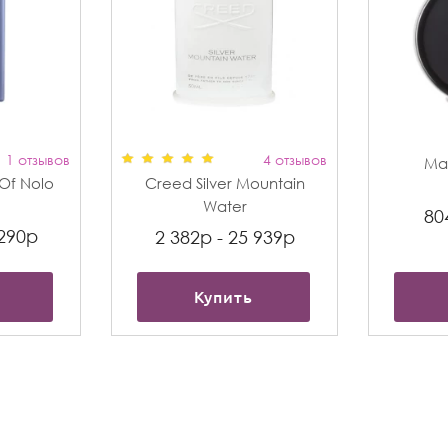
1 отзывов
4 отзывов
Max
t Of Nolo
Creed Silver Mountain
Water
80
 290р
2 382р - 25 939р
Купить