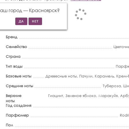
Ваш город —
Красноярск
?
Бренд
Семейство
Цветочн
Страна
Тип воды
Парфю
Базовые ноты
Древесные ноты
,
Пачули
,
Карамель
,
Крем-
Средние ноты
Тубероза
,
Ши
Верхние
Гиацинт
,
Зеленое яблоко
,
Маракуйя
,
Арб
ноты
Год создания
Парфюмер
Rodr
Пол