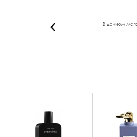
азличных..
В данном мага