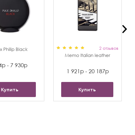
2 отзывов
 Philip Black
Memo Italian leather
4р - 7 930р
1 921р - 20 187р
Купить
Купить