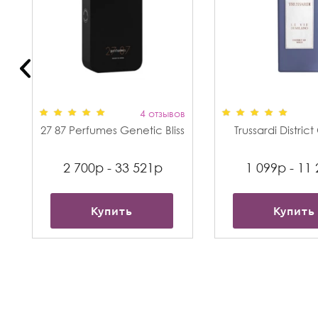
в
4 отзывов
27 87 Perfumes Genetic Bliss
Trussardi Distric
2 700р - 33 521р
1 099р - 11
Купить
Купить