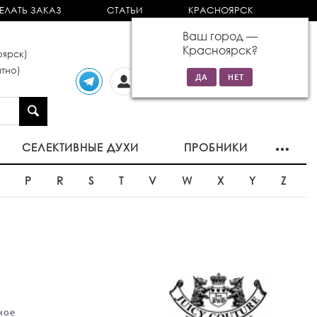
ЕЛАТЬ ЗАКАЗ
СТАТЬИ
КРАСНОЯРСК
Ваш город —
Красноярск
?
ярск)
тно)
Личный
0 товаров
кабинет
на сумму 0р
СЕЛЕКТИВНЫЕ ДУХИ
ПРОБНИКИ
O
P
R
S
T
V
W
X
Y
Z
ное