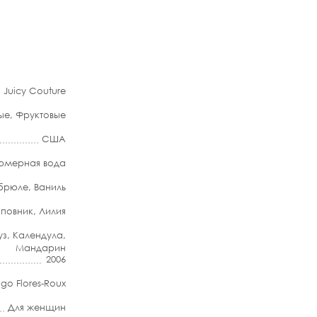
Juicy Couture
ые
,
Фруктовые
США
мерная вода
брюле
,
Ваниль
повник
,
Лилия
уз
,
Календула
,
Мандарин
2006
igo Flores-Roux
Для женщин