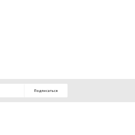
Подписаться
8-903-9-888-555
елей:
ru
ТЕЛЕФОН В КРАСНОЯРСКЕ