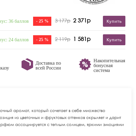
2 371р
3 177р
нус: 36 баллов
- 25 %
Купить
1 581р
2 119р
нус: 24 баллов
- 25 %
Купить
Накопительная
Доставка по
бонусная
казу
всей России
система
 сочный аромат, который сочетает в себе множество
озиция из цветочных и фруктовых оттенков окрыляет и дарит
Парфюм ассоциируется с теплым солнцем, яркими эмоциями