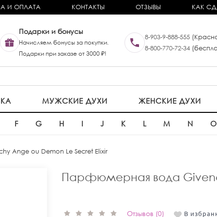
А И ОПЛАТА
КОНТАКТЫ
ОТЗЫВЫ
КАК СД
Подарки и бонусы
8-903-9-888-555
(Красно
Начисляем бонусы за покупки.
8-800-770-72-34
(беспла
Подарки при заказе от 3000 ₽!
ИКА
МУЖСКИЕ ДУХИ
ЖЕНСКИЕ ДУХИ
F
G
H
I
J
K
L
M
N
chy Ange ou Demon Le Secret Elixir
Парфюмерная вода Givenchy
Отзывов (0)
В избран