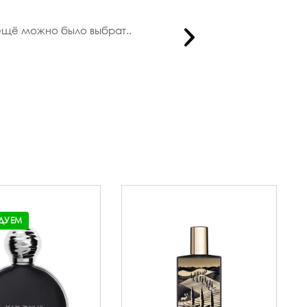
 ещё можно было выбрат..
Здравст
ДУЕМ