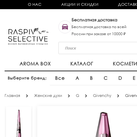
О НАС
АКЦИИ И СКИДКИ
ДОСТАВК
Бесплатная доставка
Бесплатная доставка по всей
России при заказе от 10000 ₽
AROMA BOX
КАТАЛОГ
КОСМЕТ
Все
A
B
C
D
E
Выберите бренд:
Главная
Женские духи
G
Givenchy
Given