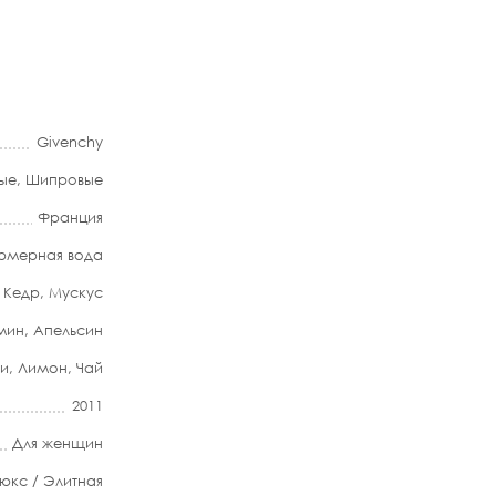
Givenchy
ые
,
Шипровые
Франция
мерная вода
,
Кедр
,
Мускус
мин
,
Апельсин
и
,
Лимон
,
Чай
2011
Для женщин
юкс / Элитная