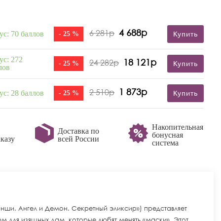
4 688р
6 281р
ус: 70 баллов
- 25 %
Купить
ус: 272
18 121р
24 282р
- 25 %
Купить
лов
1 873р
2 510р
ус: 28 баллов
- 25 %
Купить
Накопительная
Доставка по
бонусная
казу
всей России
система
ванши. Ангел и Демон. Секретный эликсир») представляет
 для изящных дам, которые любят менять «маски». Этот