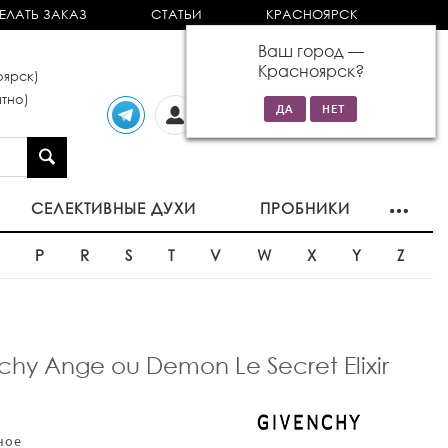
ЕЛАТЬ ЗАКАЗ
СТАТЬИ
КРАСНОЯРСК
Ваш город —
Красноярск
?
ярск)
тно)
Личный
0 товаров
кабинет
на сумму 0р
СЕЛЕКТИВНЫЕ ДУХИ
ПРОБНИКИ
O
P
R
S
T
V
W
X
Y
Z
 Ange ou Demon Le Secret Elixir
ное