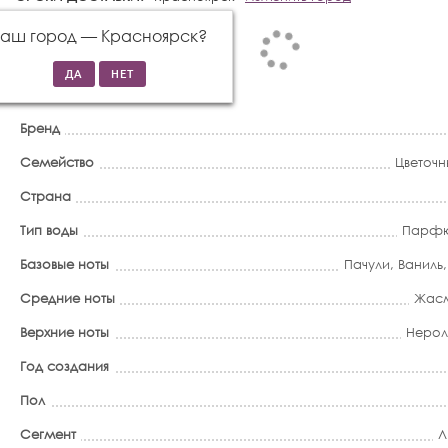
Ваш город —
Красноярск
?
Бренд
Семейство
Цветочн
Страна
Тип воды
Парфю
Базовые ноты
Пачули
,
Ваниль
Средние ноты
Жас
Верхние ноты
Нерол
Год создания
Пол
Сегмент
Л