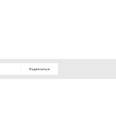
Подписаться
8-903-9-888-555
елей:
ru
ТЕЛЕФОН В КРАСНОЯРСКЕ
8-800-770-72-34