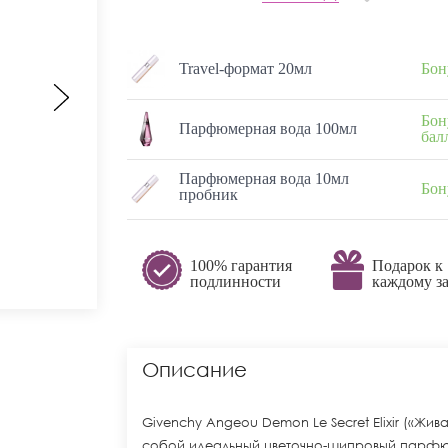
Travel-формат 20мл
Бон
Бон
Парфюмерная вода 100мл
бал
Парфюмерная вода 10мл
Бон
пробник
100% гарантия
Подарок к
подлинности
каждому за
Описание
Givenchy Angeou Demon Le Secret Elixir («Жи
собой идеальный цветочно-шипровый парфюм