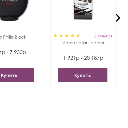
2 отзывов
 Philip Black
Memo Italian leather
4р - 7 930р
1 921р - 20 187р
Купить
Купить