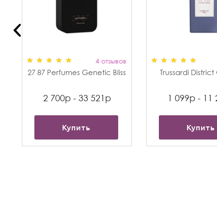
в
4 отзывов
27 87 Perfumes Genetic Bliss
Trussardi Distric
2 700р - 33 521р
1 099р - 11
Купить
Купить