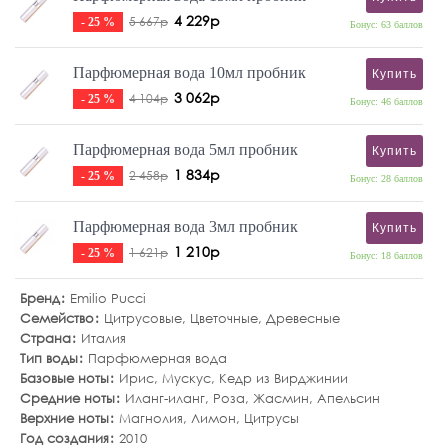
4 229р
5 667р
- 25 %
Бонус: 63 баллов
Парфюмерная вода 10мл пробник
Купить
3 062р
4 104р
- 25 %
Бонус: 46 баллов
Парфюмерная вода 5мл пробник
Купить
1 834р
2 458р
- 25 %
Бонус: 28 баллов
Парфюмерная вода 3мл пробник
Купить
1 210р
1 621р
- 25 %
Бонус: 18 баллов
Бренд
Emilio Pucci
Семейство
Цитрусовые
,
Цветочные
,
Древесные
Страна
Италия
Тип воды
Парфюмерная вода
Базовые ноты
Ирис
,
Мускус
,
Кедр из Вирджинии
Средние ноты
Иланг-иланг
,
Роза
,
Жасмин
,
Апельсин
Верхние ноты
Магнолия
,
Лимон
,
Цитрусы
Год создания
2010