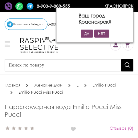
8-903-9-888-555
КРАСНОЯРСК
Ваш город —
Красноярск
?
8-800-770-72-34
(бесплатно)
Написать в Telegram
Главная
Женские духи
E
Emilio Pucci
Emilio Pucci Miss Pucci
Парфюмерная вода Emilio Pucci Miss
Pucci
Отзывов (0)