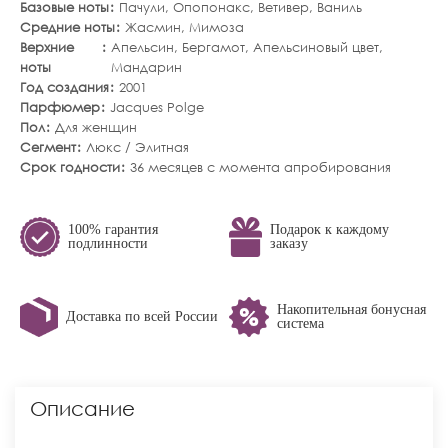
Базовые ноты
Пачули
,
Опопонакс
,
Ветивер
,
Ваниль
Средние ноты
Жасмин
,
Мимоза
Верхние
Апельсин
,
Бергамот
,
Апельсиновый цвет
,
ноты
Мандарин
Год создания
2001
Парфюмер
Jacques Polge
Пол
Для женщин
Сегмент
Люкс / Элитная
Срок годности
36 месяцев с момента апробирования
100% гарантия
Подарок к каждому
подлинности
заказу
Накопительная бонусная
Доставка по всей России
система
Описание