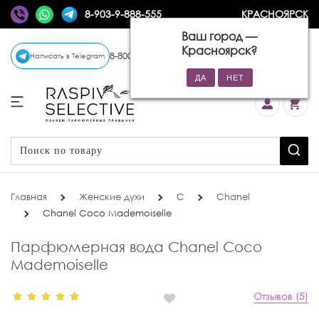
8-903-9-888-555
КРАСНОЯРСК
Ваш город —
Красноярск
?
8-800-770-72-34
(бесплатно)
Написать в Telegram
Главная
Женские духи
C
Chanel
Chanel Coco Mademoiselle
Парфюмерная вода Chanel Coco
Mademoiselle
Отзывов (5)