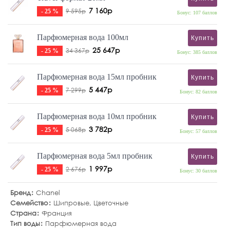
7 160р
9 595р
- 25 %
Бонус: 107 баллов
Парфюмерная вода 100мл
Купить
25 647р
34 367р
- 25 %
Бонус: 385 баллов
Парфюмерная вода 15мл пробник
Купить
5 447р
7 299р
- 25 %
Бонус: 82 баллов
Парфюмерная вода 10мл пробник
Купить
3 782р
5 068р
- 25 %
Бонус: 57 баллов
Парфюмерная вода 5мл пробник
Купить
1 997р
2 676р
- 25 %
Бонус: 30 баллов
Бренд
Chanel
Семейство
Шипровые
,
Цветочные
Страна
Франция
Тип воды
Парфюмерная вода