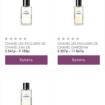
CHANEL LES EXCLUSIFS DE
CHANEL LES EXCLUSIFS DE
CHANEL EAU DE
CHANEL GARDENIA
COLOGNE
2 541р - 9 183р
3 207р - 11 867р
Купить
Купить