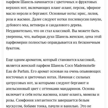
парфюм Шанель начинается с цветочных и фруктовых
верхних нот, включающих иланг-иланг, персик, эфирное
масло нероли и бергамот. Основные ноты: ирис, лилия,
роза и жасмин. Далее следуют нотки послевкусия пачули,
дубового мха, ветивера и сандалового дерева.
Неудивительно, что он стал классикой. Вы можете быть
уверенны, что, выбирая духи Шанель женские, цена этой
парфюмерии полностью оправдывается их бесконечным
букетом.
Еще одним ароматом, который становится классикой,
является женский парфюм Шанель Coco Mademoiselle
Eau de Parfum. Его аромат основан на очень опьяняющих
восточных и цветочных нотах. Начиная с сильных
цитрусовых нот, за которыми следуют бергамот и
апельсиновый цвет с оттенками мандаринов. Основа
включает в себя ноты жасмина, иланг-иланга, мимозы и
розы. Симфония элегантности завершается белым
мускусом, бобами тонка, пачули и ванилью. Это не