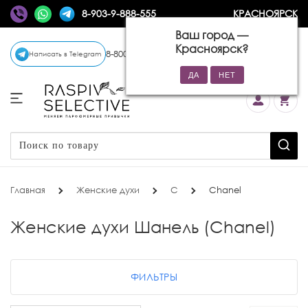
8-903-9-888-555
КРАСНОЯРСК
Ваш город —
Красноярск
?
8-800-770-72-34
(бесплатно)
Написать в Telegram
Главная
Женские духи
C
Chanel
Женские духи Шанель (Chanel)
ФИЛЬТРЫ