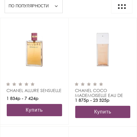
CHANEL ALLURE SENSUELLE
CHANEL COCO
MADEMOISELLE EAU DE
1 834р - 7 424р
TOILETTE
1 875р - 23 325р
Купить
Купить