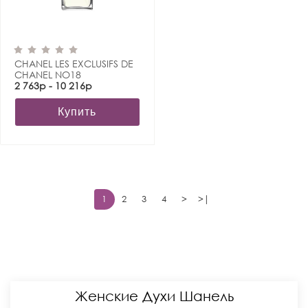
CHANEL LES EXCLUSIFS DE
CHANEL NO18
2 763р - 10 216р
Купить
1
2
3
4
>
>|
Женские Духи Шанель