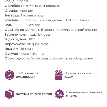
Бренд
Chanel
Семейство
Цветочные
,
Шипровые
Страна
Франция
Тип воды
Туалетная вода
Базовые
Ирис
,
Тиковое дерево
,
Амбра
,
Пачули
,
ноты
Ветивер
Средние ноты
Розовый перец
,
Жасмин
,
Водяной гиацинт
Верхние ноты
Кедр
,
Цитрусы
Год создания
2007
Парфюмер
Jacques Polge
Пол
Для женщин
Сегмент
Люкс / Элитная
Срок годности
36 месяцев с момента апробирования
100% гарантия
Подарок к каждому
подлинности
заказу
Накопительная бонусная
Доставка по всей России
система