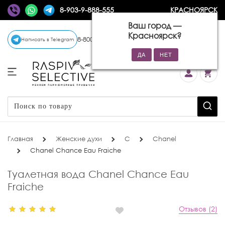
8-903-9-888-555
КРАСНОЯРСК
Ваш город —
Красноярск
?
8-800-770-72-34
(бесплатно)
Написать в Telegram
Главная
Женские духи
C
Chanel
Chanel Chance Eau Fraiche
Туалетная вода Chanel Chance Eau
Fraiche
Отзывов (2)