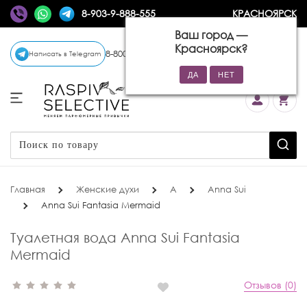
8-903-9-888-555
КРАСНОЯРСК
Ваш город —
Красноярск
?
8-800-770-72-34
(бесплатно)
Написать в Telegram
Главная
Женские духи
A
Anna Sui
Anna Sui Fantasia Mermaid
Туалетная вода Anna Sui Fantasia
Mermaid
Отзывов (0)