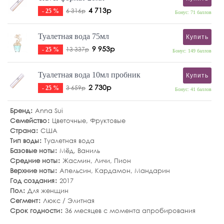
4 713р
6 316р
- 25 %
Бонус: 71 баллов
Туалетная вода 75мл
Купить
9 953р
13 337р
- 25 %
Бонус: 149 баллов
Туалетная вода 10мл пробник
Купить
2 730р
3 659р
- 25 %
Бонус: 41 баллов
Бренд
Anna Sui
Семейство
Цветочные
,
Фруктовые
Страна
США
Тип воды
Туалетная вода
Базовые ноты
Мёд
,
Ваниль
Средние ноты
Жасмин
,
Личи
,
Пион
Верхние ноты
Апельсин
,
Кардамон
,
Мандарин
Год создания
2017
Пол
Для женщин
Сегмент
Люкс / Элитная
Срок годности
36 месяцев с момента апробирования