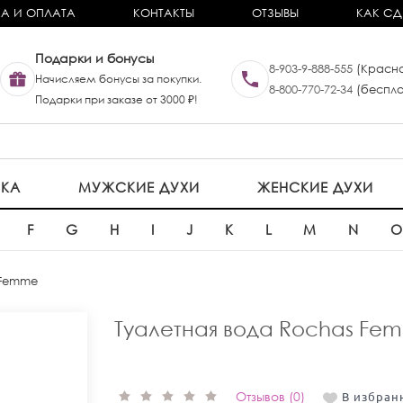
А И ОПЛАТА
КОНТАКТЫ
ОТЗЫВЫ
КАК СД
Подарки и бонусы
8-903-9-888-555
(Красно
Начисляем бонусы за покупки.
8-800-770-72-34
(беспла
Подарки при заказе от 3000 ₽!
ИКА
МУЖСКИЕ ДУХИ
ЖЕНСКИЕ ДУХИ
F
G
H
I
J
K
L
M
N
 Femme
Туалетная вода Rochas Fe
Отзывов (0)
В избран