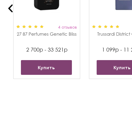
в
4 отзывов
27 87 Perfumes Genetic Bliss
Trussardi Distric
2 700р - 33 521р
1 099р - 11
Купить
Купить