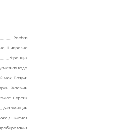
Rochas
ые
,
Шипровые
Франция
уалетная вода
й мох
,
Пачули
арин
,
Жасмин
гамот
,
Персик
Для женщин
юкс / Элитная
апробирования