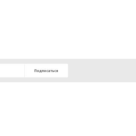
Подписаться
8-903-9-888-555
елей:
ru
ТЕЛЕФОН В КРАСНОЯРСКЕ
8-800-770-72-34
БЕСПЛАТНЫЙ ЗВОНОК ПО РОССИИ