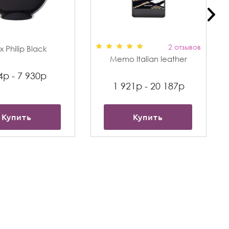
2 отзывов
 Philip Black
Memo Italian leather
4р - 7 930р
1 921р - 20 187р
Купить
Купить