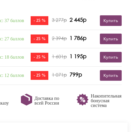
2 445р
3 277р
с: 37 баллов
- 25 %
Купить
1 786р
2 394р
с: 27 баллов
- 25 %
Купить
1 195р
1 601р
с: 18 баллов
- 25 %
Купить
799р
1 071р
с: 12 баллов
- 25 %
Купить
Накопительная
Доставка по
бонусная
казу
всей России
система