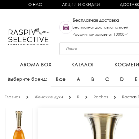
О НАС
АКЦИИ И СКИДКИ
ДОСТАВК
Бесплатная доставка
Бесплатная доставка по всей
России при заказе от 10000 ₽
AROMA BOX
КАТАЛОГ
КОСМЕТ
Все
A
B
C
D
E
Выберите бренд:
Главная
Женские духи
R
Rochas
Rochas