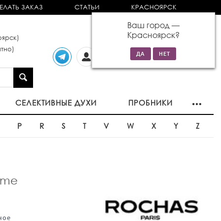
ЕЛАТЬ ЗАКАЗ
СТАТЬИ
КРАСНОЯРСК
Ваш город —
Красноярск
?
ярск)
тно)
Личный
0 товаров
кабинет
на сумму 0р
СЕЛЕКТИВНЫЕ ДУХИ
ПРОБНИКИ
O
P
R
S
T
V
W
X
Y
Z
mme
ное