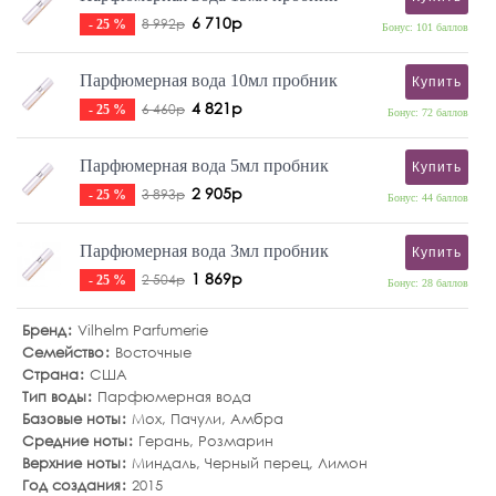
6 710р
8 992р
- 25 %
Бонус: 101 баллов
Парфюмерная вода 10мл пробник
Купить
4 821р
6 460р
- 25 %
Бонус: 72 баллов
Парфюмерная вода 5мл пробник
Купить
2 905р
3 893р
- 25 %
Бонус: 44 баллов
Парфюмерная вода 3мл пробник
Купить
1 869р
2 504р
- 25 %
Бонус: 28 баллов
Бренд
Vilhelm Parfumerie
Семейство
Восточные
Страна
США
Тип воды
Парфюмерная вода
Базовые ноты
Мох
,
Пачули
,
Амбра
Средние ноты
Герань
,
Розмарин
Верхние ноты
Миндаль
,
Черный перец
,
Лимон
Год создания
2015