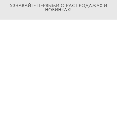
УЗНАВАЙТЕ ПЕРВЫМИ О РАСПРОДАЖАХ И
НОВИНКАХ!
Подписаться
О нас
Доставка и Оплата
Условия возврата и обмена
Политика
конфиденциальности