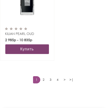
KILIAN PEARL OUD
2 985р - 10 835р
Купить
1
2
3
4
>
>|