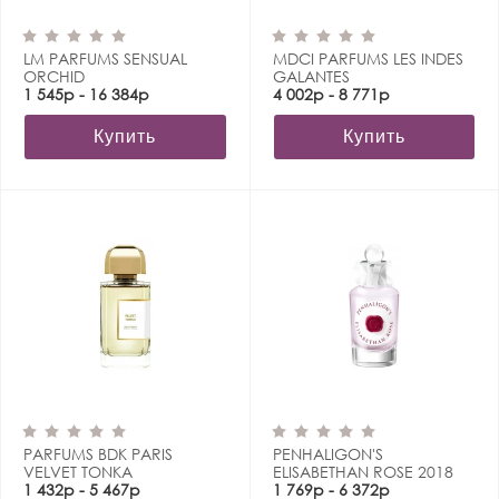
LM PARFUMS SENSUAL
MDCI PARFUMS LES INDES
ORCHID
GALANTES
1 545р - 16 384р
4 002р - 8 771р
Купить
Купить
PARFUMS BDK PARIS
PENHALIGON'S
VELVET TONKA
ELISABETHAN ROSE 2018
1 432р - 5 467р
1 769р - 6 372р