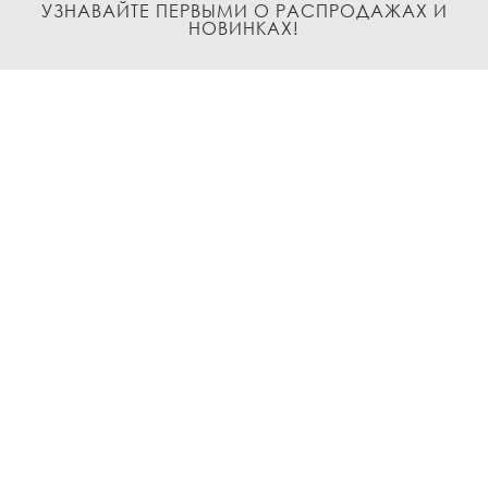
УЗНАВАЙТЕ ПЕРВЫМИ О РАСПРОДАЖАХ И
НОВИНКАХ!
Подписаться
О нас
Доставка и Оплата
Условия возврата и обмена
Политика
конфиденциальности
Контакты