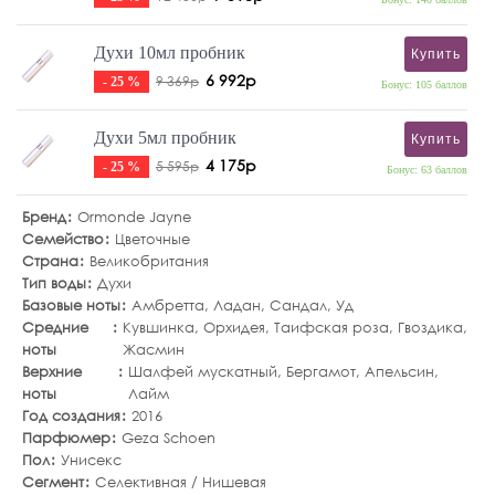
Духи 10мл пробник
Купить
6 992р
9 369р
- 25 %
Бонус: 105 баллов
Духи 5мл пробник
Купить
4 175р
5 595р
- 25 %
Бонус: 63 баллов
Бренд
Ormonde Jayne
Семейство
Цветочные
Страна
Великобритания
Тип воды
Духи
Базовые ноты
Амбретта
,
Ладан
,
Сандал
,
Уд
Средние
Кувшинка
,
Орхидея
,
Таифская роза
,
Гвоздика
,
ноты
Жасмин
Верхние
Шалфей мускатный
,
Бергамот
,
Апельсин
,
ноты
Лайм
Год создания
2016
Парфюмер
Geza Schoen
Пол
Унисекс
Сегмент
Селективная / Нишевая