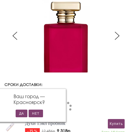
СРОКИ ДОСТАВКИ:
Красноярск
Изменить город
Ваш город —
Красноярск
?
Духи 15мл пробник
Купить
9 318р
12 486р
- 25 %
Бонус: 140 баллов