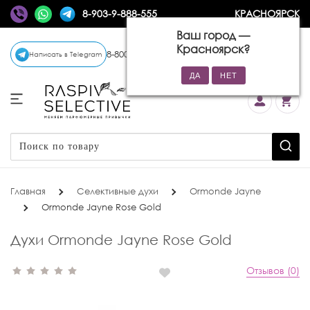
8-903-9-888-555
КРАСНОЯРСК
Ваш город —
Красноярск
?
8-800-770-72-34
(бесплатно)
Написать в Telegram
Главная
Селективные духи
Ormonde Jayne
Ormonde Jayne Rose Gold
Духи Ormonde Jayne Rose Gold
Отзывов (0)