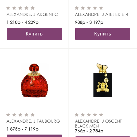
ALEXANDRE. J ARGENTIC
ALEXANDRE. J ATELIER E-4
1 210р - 4 229р
988р - 3 197р
Купить
Купить
ALEXANDRE. J FAUBOURG
ALEXANDRE. J OSCENT
BLACK MEN
1 875р - 7 119р
766р - 2 784р