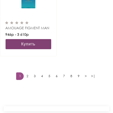
AMOUAGE FIGMENT MAN
946р - 3 610р
Купить
1
2
3
4
5
6
7
8
9
>
>|