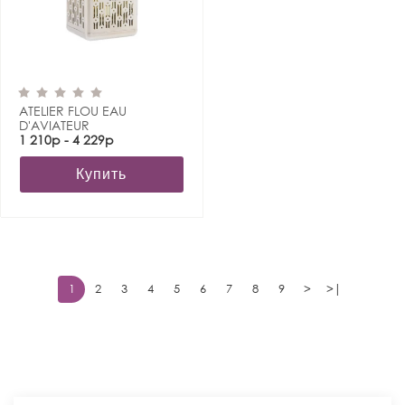
ATELIER FLOU EAU
D'AVIATEUR
1 210р - 4 229р
Купить
1
2
3
4
5
6
7
8
9
>
>|