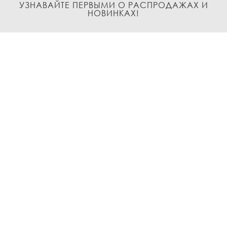
УЗНАВАЙТЕ ПЕРВЫМИ О РАСПРОДАЖАХ И
НОВИНКАХ!
Подписаться
О нас
Доставка и Оплата
Условия возврата и обмена
Политика
конфиденциальности
Контакты