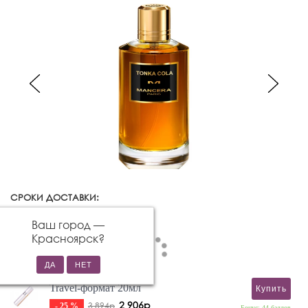
СРОКИ ДОСТАВКИ:
Красноярск
Изменить город
Ваш город —
Красноярск
?
Travel-формат 20мл
Купить
2 906р
3 894р
- 25 %
Бонус: 44 баллов