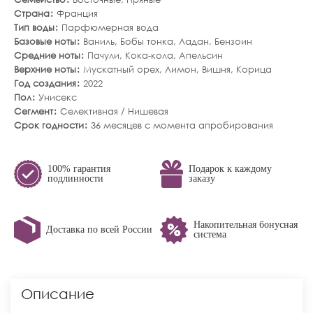
Страна
Франция
Тип воды
Парфюмерная вода
Базовые ноты
Ваниль
,
Бобы тонка
,
Ладан
,
Бензоин
Средние ноты
Пачули
,
Кока-кола
,
Апельсин
Верхние ноты
Мускатный орех
,
Лимон
,
Вишня
,
Корица
Год создания
2022
Пол
Унисекс
Сегмент
Селективная / Нишевая
Срок годности
36 месяцев с момента апробирования
100% гарантия
Подарок к каждому
подлинности
заказу
Накопительная бонусная
Доставка по всей России
система
Описание