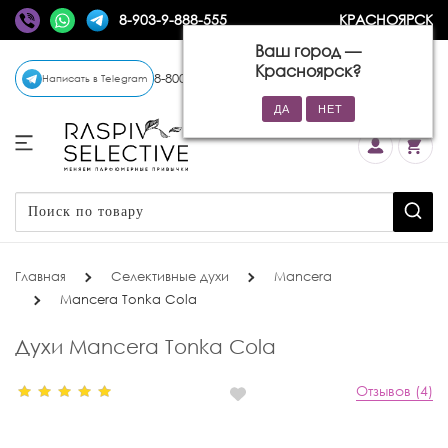
8-903-9-888-555
КРАСНОЯРСК
Ваш город —
Красноярск
?
8-800-770-72-34
(бесплатно)
Написать в Telegram
Главная
Селективные духи
Mancera
Mancera Tonka Cola
Духи Mancera Tonka Cola
Отзывов (4)