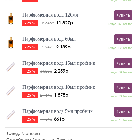
Парфюмерная вода 120мл
Купить
11 827р
15 848р
- 25 %
Бонус: 169 баллов
Парфюмерная вода 60мл
Купить
9 139р
12 247р
- 25 %
Бонус: 133 баллов
Парфюмерная вода 15мл пробник
Купить
2 259р
3 028р
- 25 %
Бонус: 34 баллов
Парфюмерная вода 10мл пробник
Купить
1 578р
2 114р
- 25 %
Бонус: 24 баллов
Парфюмерная вода 5мл пробник
Купить
861р
1 154р
- 25 %
Бонус: 13 баллов
Бренд
Mancera
Семейство
Восточные
,
Пряные