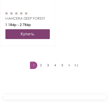
MANCERA DEEP FOREST
1 184р - 2 784р
Купить
1
2
3
4
5
>
>|