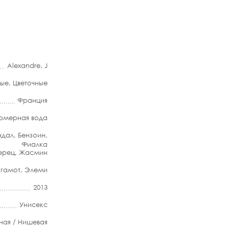
Alexandre. J
ные
,
Цветочные
Франция
мерная вода
ндал
,
Бензоин
,
Фиалка
ерец
,
Жасмин
ргамот
,
Элеми
2013
Унисекс
ная / Нишевая