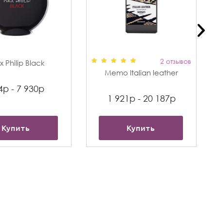
2 отзывов
 Philip Black
Memo Italian leather
4р - 7 930р
1 921р - 20 187р
Купить
Купить