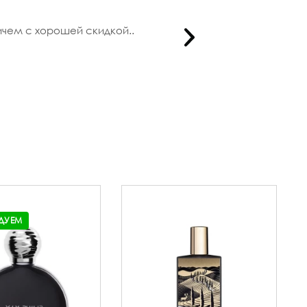
ичем с хорошей скидкой..
Заказывала
ДУЕМ