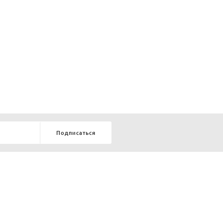
Подписаться
8-903-9-888-555
елей:
ru
ТЕЛЕФОН В КРАСНОЯРСКЕ
8-800-770-72-34