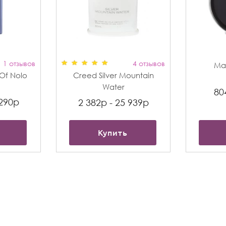
1 отзывов
4 отзывов
Max
t Of Nolo
Creed Silver Mountain
Water
80
 290р
2 382р - 25 939р
Купить