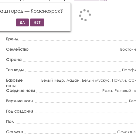
Ваш город —
Красноярск
?
Бренд
Семейство
Восточ
Страна
Тип воды
Парфю
Базовые
Белый кедр
,
Ладан
,
Белый мускус
,
Пачули
,
Са
ноты
Средние ноты
Роза
,
Розовый п
Верхние ноты
Бе
Год создания
Пол
Сегмент
Селектив