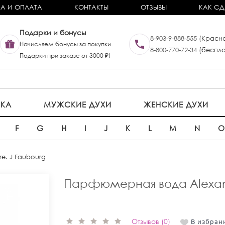
А И ОПЛАТА
КОНТАКТЫ
ОТЗЫВЫ
КАК СД
Подарки и бонусы
8-903-9-888-555
(Красно
Начисляем бонусы за покупки.
8-800-770-72-34
(беспла
Подарки при заказе от 3000 ₽!
ИКА
МУЖСКИЕ ДУХИ
ЖЕНСКИЕ ДУХИ
F
G
H
I
J
K
L
M
N
re. J Faubourg
Парфюмерная вода Alexand
Отзывов (0)
В избран