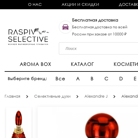
О НАС
АКЦИИ И СКИДКИ
ДОСТАВК
Бесплатная доставка
Бесплатная доставка по всей
России при заказе от 10000 ₽
AROMA BOX
КАТАЛОГ
КОСМЕТ
Все
A
B
C
D
E
Выберите бренд:
Главная
Селективные духи
Alexandre J
Alexand