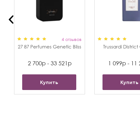
в
4 отзывов
27 87 Perfumes Genetic Bliss
Trussardi Distric
2 700р - 33 521р
1 099р - 11
Купить
Купить