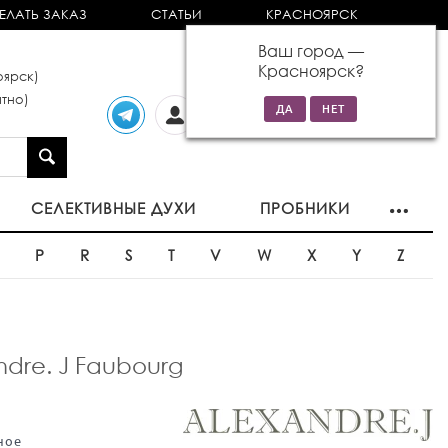
ЕЛАТЬ ЗАКАЗ
СТАТЬИ
КРАСНОЯРСК
Ваш город —
Красноярск
?
ярск)
тно)
Личный
0 товаров
кабинет
на сумму 0р
СЕЛЕКТИВНЫЕ ДУХИ
ПРОБНИКИ
O
P
R
S
T
V
W
X
Y
Z
re. J Faubourg
ное