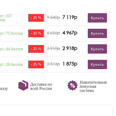
ус: 107
7 119р
9 540р
- 25 %
Купить
лов
4 967р
6 656р
ус: 75 баллов
- 25 %
Купить
2 918р
3 910р
ус: 44 баллов
- 25 %
Купить
1 875р
2 513р
ус: 28 баллов
- 25 %
Купить
Накопительная
Доставка по
бонусная
казу
всей России
система