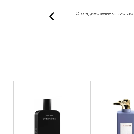
рия, прия..
Это единственный магази