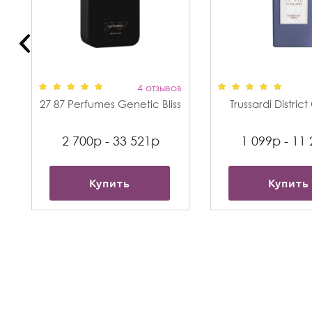
в
4 отзывов
27 87 Perfumes Genetic Bliss
Trussardi Distric
2 700р - 33 521р
1 099р - 11
Купить
Купить