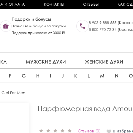
А И ОПЛАТА
КОНТАКТЫ
ОТЗЫВЫ
КАК СД
Подарки и бонусы
8-903-9-888-555
(Красно
Начисляем бонусы за покупки.
8-800-770-72-34
(беспла
Подарки при заказе от 3000 ₽!
ИКА
МУЖСКИЕ ДУХИ
ЖЕНСКИЕ ДУХИ
F
G
H
I
J
K
L
M
N
Ciel For Men
Парфюмерная вода Amouag
Отзывов (0)
В избран