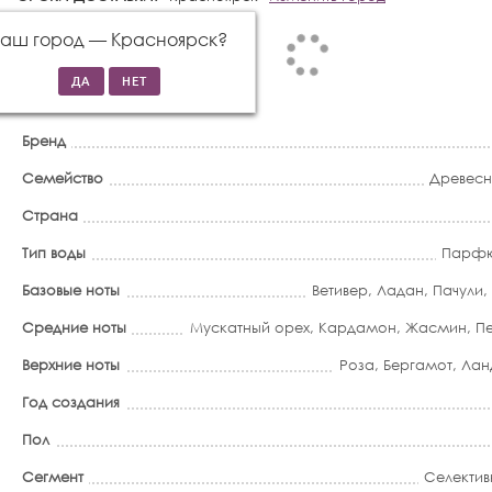
Ваш город —
Красноярск
?
Бренд
Семейство
Древес
Страна
Тип воды
Парфю
Базовые ноты
Ветивер
,
Ладан
,
Пачули
,
Средние ноты
Мускатный орех
,
Кардамон
,
Жасмин
,
П
Верхние ноты
Роза
,
Бергамот
,
Лан
Год создания
Пол
Сегмент
Селектив