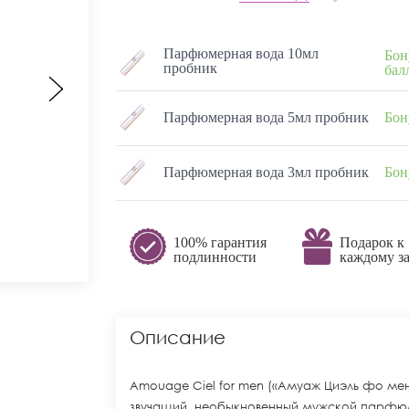
Парфюмерная вода 10мл
Бон
пробник
бал
Парфюмерная вода 5мл пробник
Бон
Парфюмерная вода 3мл пробник
Бон
100% гарантия
Подарок к
подлинности
каждому за
Описание
Amouage Ciel for men («Амуаж Циэль фо мен
звучащий, необыкновенный мужской парфюм.