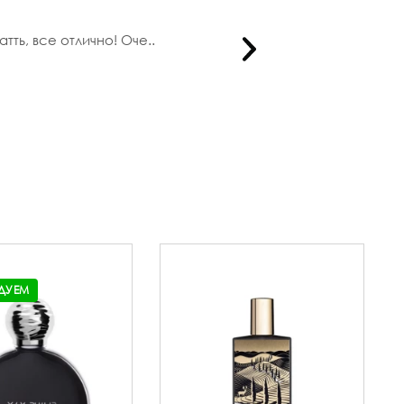
тть, все отлично! Оче..
Посчастли
ДУЕМ