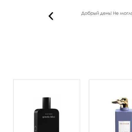
идки!..
Добрый день! Не могла 