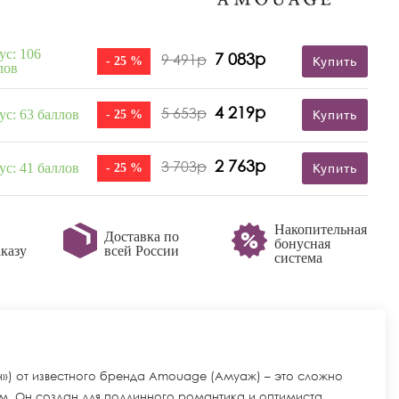
ус: 106
7 083р
9 491р
- 25 %
Купить
лов
4 219р
5 653р
ус: 63 баллов
- 25 %
Купить
2 763р
3 703р
ус: 41 баллов
- 25 %
Купить
Накопительная
Доставка по
бонусная
казу
всей России
система
») от известного бренда Amouage (Амуаж) – это сложно
 Он создан для подлинного романтика и оптимиста,