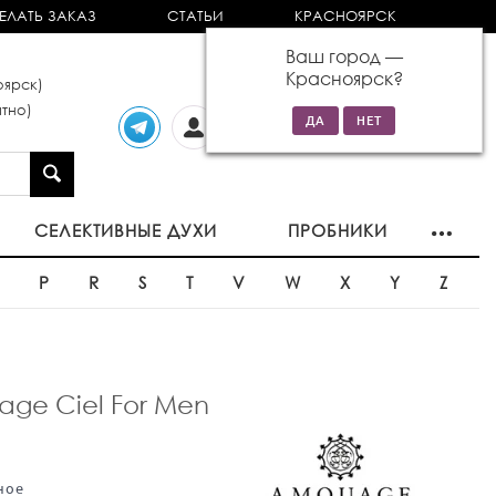
ЕЛАТЬ ЗАКАЗ
СТАТЬИ
КРАСНОЯРСК
Ваш город —
Красноярск
?
ярск)
тно)
Личный
0 товаров
кабинет
на сумму 0р
СЕЛЕКТИВНЫЕ ДУХИ
ПРОБНИКИ
O
P
R
S
T
V
W
X
Y
Z
e Ciel For Men
ное