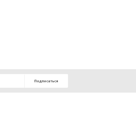
Подписаться
8-903-9-888-555
елей:
ru
ТЕЛЕФОН В КРАСНОЯРСКЕ
8-800-770-72-34