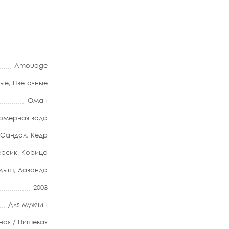
Amouage
ные
,
Цветочные
Оман
мерная вода
Сандал
,
Кедр
ерсик
,
Корица
дыш
,
Лаванда
2003
Для мужчин
ная / Нишевая