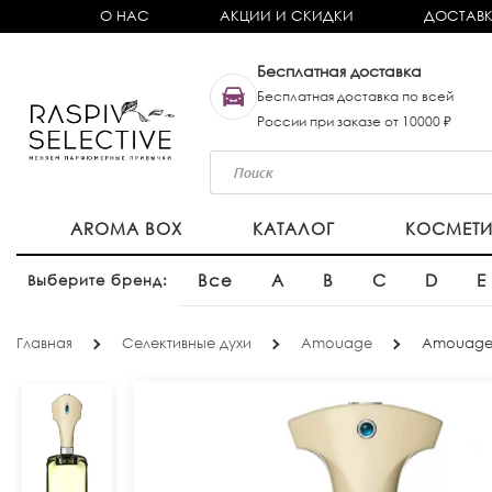
О НАС
АКЦИИ И СКИДКИ
ДОСТАВК
Бесплатная доставка
Бесплатная доставка по всей
России при заказе от 10000 ₽
AROMA BOX
КАТАЛОГ
КОСМЕТ
Все
A
B
C
D
E
Выберите бренд:
Главная
Селективные духи
Amouage
Amouage 