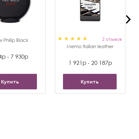
2 отзывов
 Philip Black
Memo Italian leather
4р - 7 930р
1 921р - 20 187р
Купить
Купить