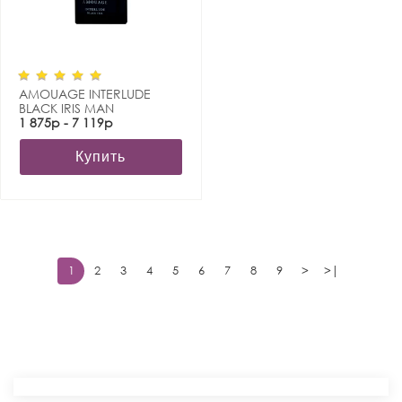
AMOUAGE INTERLUDE
BLACK IRIS MAN
1 875р - 7 119р
Купить
1
2
3
4
5
6
7
8
9
>
>|