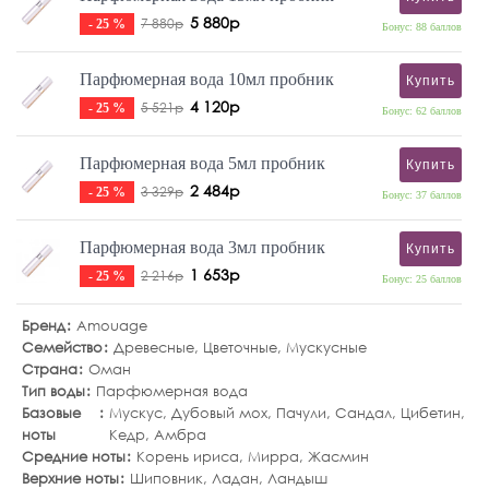
5 880р
7 880р
- 25 %
Бонус: 88 баллов
Парфюмерная вода 10мл пробник
Купить
4 120р
5 521р
- 25 %
Бонус: 62 баллов
Парфюмерная вода 5мл пробник
Купить
2 484р
3 329р
- 25 %
Бонус: 37 баллов
Парфюмерная вода 3мл пробник
Купить
1 653р
2 216р
- 25 %
Бонус: 25 баллов
Бренд
Amouage
Семейство
Древесные
,
Цветочные
,
Мускусные
Страна
Оман
Тип воды
Парфюмерная вода
Базовые
Мускус
,
Дубовый мох
,
Пачули
,
Сандал
,
Цибетин
,
ноты
Кедр
,
Амбра
Средние ноты
Корень ириса
,
Мирра
,
Жасмин
Верхние ноты
Шиповник
,
Ладан
,
Ландыш