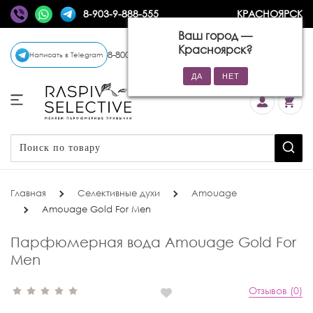
8-903-9-888-555
КРАСНОЯРСК
Ваш город —
Красноярск
?
8-800-770-72-34
(бесплатно)
Написать в Telegram
Главная
Селективные духи
Amouage
Amouage Gold For Men
Парфюмерная вода Amouage Gold For
Men
Отзывов (0)