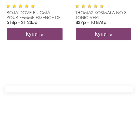
ROJA DOVE ENIGMA
THOMAS KOSMALA NO 8
POUR FEMME ESSENCE DE
TONIC VERT
PARFUM
518р - 21 235р
837р - 10 876р
Купить
Купить