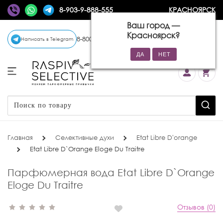
8-903-9-888-555
КРАСНОЯРСК
Ваш город —
Красноярск
?
8-800-770-72-34
(бесплатно)
Написать в Telegram
Главная
Селективные духи
Etat Libre D'orange
Etat Libre D`Orange Eloge Du Traitre
Парфюмерная вода Etat Libre D`Orange
Eloge Du Traitre
Отзывов (0)