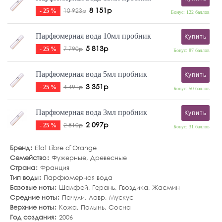
8 151р
10 923р
- 25 %
Бонус: 122 баллов
Парфюмерная вода 10мл пробник
Купить
5 813р
7 790р
- 25 %
Бонус: 87 баллов
Парфюмерная вода 5мл пробник
Купить
3 351р
4 491р
- 25 %
Бонус: 50 баллов
Парфюмерная вода 3мл пробник
Купить
2 097р
2 810р
- 25 %
Бонус: 31 баллов
Бренд
Etat Libre d`Orange
Семейство
Фужерные
,
Древесные
Страна
Франция
Тип воды
Парфюмерная вода
Базовые ноты
Шалфей
,
Герань
,
Гвоздика
,
Жасмин
Средние ноты
Пачули
,
Лавр
,
Мускус
Верхние ноты
Кожа
,
Полынь
,
Сосна
Год создания
2006