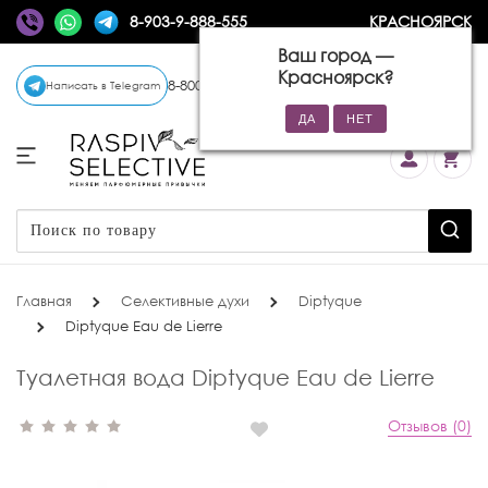
8-903-9-888-555
КРАСНОЯРСК
Ваш город —
Красноярск
?
8-800-770-72-34
(бесплатно)
Написать в Telegram
Главная
Селективные духи
Diptyque
Diptyque Eau de Lierre
Туалетная вода Diptyque Eau de Lierre
Отзывов (0)