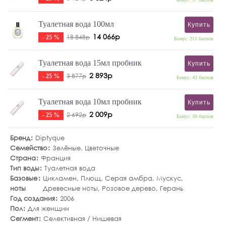
Туалетная вода 100мл
Купить
14 066р
18 848р
- 25 %
Бонус: 211 баллов
Туалетная вода 15мл пробник
Купить
2 893р
3 877р
- 25 %
Бонус: 43 баллов
Туалетная вода 10мл пробник
Купить
2 009р
2 692р
- 25 %
Бонус: 30 баллов
Бренд
Diptyque
Семейство
Зелёные
,
Цветочные
Страна
Франция
Тип воды
Туалетная вода
Базовые
Цикламен
,
Плющ
,
Серая амбра
,
Мускус
,
ноты
Древесные ноты
,
Розовое дерево
,
Герань
Год создания
2006
Пол
Для женщин
Сегмент
Селективная / Нишевая