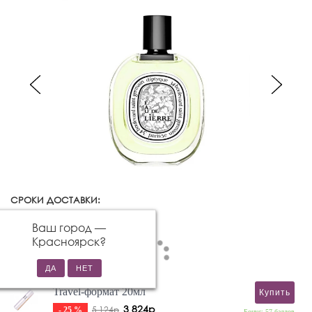
СРОКИ ДОСТАВКИ:
Красноярск
Изменить город
Ваш город —
Красноярск
?
Travel-формат 20мл
Купить
3 824р
5 124р
- 25 %
Бонус: 57 баллов