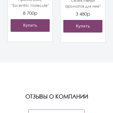
селективных
"Escentric Molecule"
ароматов для нее"
8 700р
3 480р
Купить
Купить
OТЗЫВЫ О КОМПАНИИ