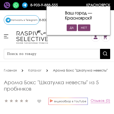
8-903-9-888-555
КРАСНОЯРСК
Ваш город —
Красноярск
?
8-800-770-72-34
(бесплатно)
Написать в Telegram
Главная
Каталог
Арома Бокс "Шкатулка невесты"
Арома Бокс "Шкатулка невесты" из 5
пробников
Отзывов (0)
видеообзор в YouTube