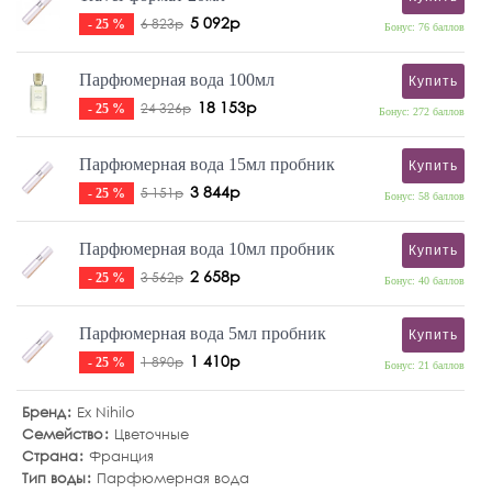
5 092р
6 823р
- 25 %
Бонус: 76 баллов
Парфюмерная вода 100мл
Купить
18 153р
24 326р
- 25 %
Бонус: 272 баллов
Парфюмерная вода 15мл пробник
Купить
3 844р
5 151р
- 25 %
Бонус: 58 баллов
Парфюмерная вода 10мл пробник
Купить
2 658р
3 562р
- 25 %
Бонус: 40 баллов
Парфюмерная вода 5мл пробник
Купить
1 410р
1 890р
- 25 %
Бонус: 21 баллов
Бренд
Ex Nihilo
Семейство
Цветочные
Страна
Франция
Тип воды
Парфюмерная вода