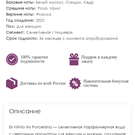
Базовые ноты
Белый мускус
,
Сандал
,
Кедр
Средние ноты
Роза
,
Ирис
Верхние ноты
Фиалка
Год создания
2022
Пол
Для женщин
Сегмент
Селективная / Нишевая
Срок годности
36 месяцев с момента апробирования
100% гарантия
Подарок к каждому
подлинности
заказу
Накопительная бонусная
Доставка по всей России
система
Описание
Ex Nihilo Iris Porcelana — селективная парфюмерная вода
с цветочным ароматом для женщин и мужчин, созданная