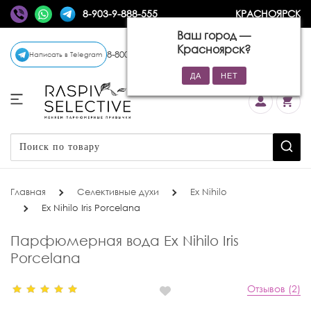
8-903-9-888-555
КРАСНОЯРСК
Ваш город —
Красноярск
?
8-800-770-72-34
(бесплатно)
Написать в Telegram
Главная
Селективные духи
Ex Nihilo
Ex Nihilo Iris Porcelana
Парфюмерная вода Ex Nihilo Iris
Porcelana
Отзывов (2)