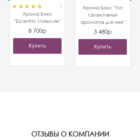
1
Арома Бокс "Топ
Арома Бокс
селективных
"Escentric Molecule"
ароматов для нее"
8 700р
3 480р
Купить
Купить
OТЗЫВЫ О КОМПАНИИ