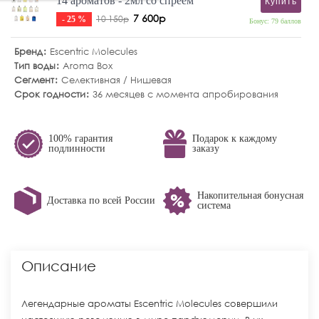
14 ароматов - 2мл со спреем
Купить
7 600р
10 150р
- 25 %
Бонус: 79 баллов
Бренд
Escentric Molecules
Тип воды
Aroma Box
Сегмент
Селективная / Нишевая
Срок годности
36 месяцев с момента апробирования
100% гарантия
Подарок к каждому
подлинности
заказу
Накопительная бонусная
Доставка по всей России
система
Описание
Легендарные ароматы Escentric Molecules совершили