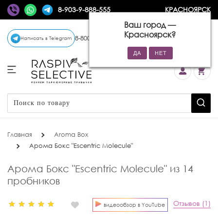
8-903-9-888-555
КРАСНОЯРСК
Ваш город —
Красноярск
?
8-800-770-72-34
(бесплатно)
Написать в Telegram
Главная
Aroma Box
Арома Бокс "Escentric Molecule"
Арома Бокс "Escentric Molecule" из 14
пробников
Отзывов (1)
видеообзор в YouTube