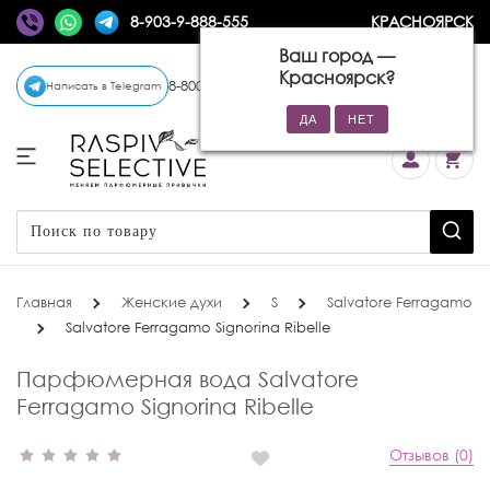
8-903-9-888-555
КРАСНОЯРСК
Ваш город —
Красноярск
?
8-800-770-72-34
(бесплатно)
Написать в Telegram
Главная
Женские духи
S
Salvatore Ferragamo
Salvatore Ferragamo Signorina Ribelle
Парфюмерная вода Salvatore
Ferragamo Signorina Ribelle
Отзывов (0)