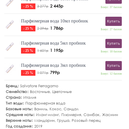
2 445р
3 277р
- 25 %
Бонус: 37 баллов
Парфюмерная вода 10мл пробник
Купить
1 786р
2 394р
- 25 %
Бонус: 27 баллов
Парфюмерная вода 5мл пробник
Купить
1 195р
1 601р
- 25 %
Бонус: 18 баллов
Парфюмерная вода 3мл пробник
Купить
799р
1 071р
- 25 %
Бонус: 12 баллов
Бренд
Salvatore Ferragamo
Семейство
Восточные
,
Цветочные
Страна
Италия
Тип воды
Парфюмерная вода
Базовые ноты
Ваниль
,
Кокос
,
Сандал
Средние ноты
Иланг-иланг
,
Плюмерия
,
Самбак
,
Жасмин
Верхние ноты
Мандарин
,
Груша
,
Розовый перец
Год создания
2019