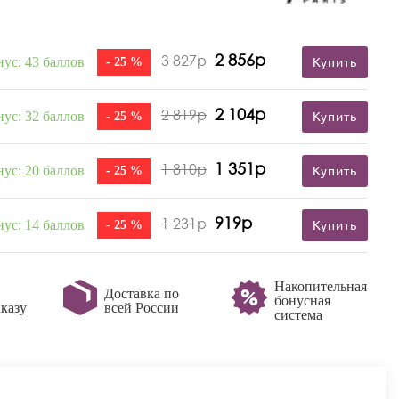
2 856р
3 827р
нус: 43 баллов
- 25 %
Купить
2 104р
2 819р
нус: 32 баллов
- 25 %
Купить
1 351р
1 810р
нус: 20 баллов
- 25 %
Купить
919р
1 231р
нус: 14 баллов
- 25 %
Купить
Накопительная
Доставка по
бонусная
казу
всей России
система