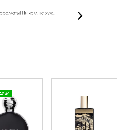
ароматы! Ни чем не хуж..
Уже не пе
ДУЕМ