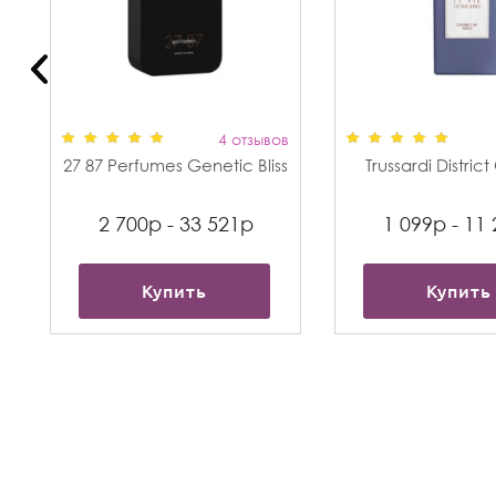
в
4 отзывов
27 87 Perfumes Genetic Bliss
Trussardi Distric
2 700р - 33 521р
1 099р - 11
Купить
Купить