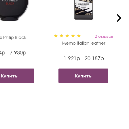
2 отзывов
 Philip Black
Memo Italian leather
4р - 7 930р
1 921р - 20 187р
Купить
Купить