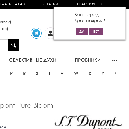
ЕЛАТЬ ЗАКАЗ
СТАТЬИ
КРАСНОЯРСК
Ваш город —
Красноярск
?
ярск)
тно)
Личный
0 товаров
кабинет
на сумму 0р
СЕЛЕКТИВНЫЕ ДУХИ
ПРОБНИКИ
O
P
R
S
T
V
W
X
Y
Z
pont Pure Bloom
ное