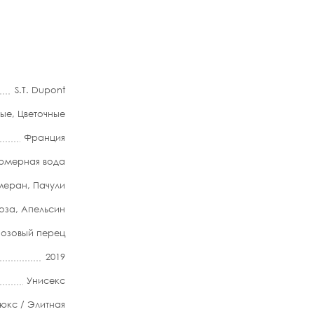
S.T. Dupont
ные
,
Цветочные
Франция
мерная вода
меран
,
Пачули
оза
,
Апельсин
Розовый перец
2019
Унисекс
юкс / Элитная