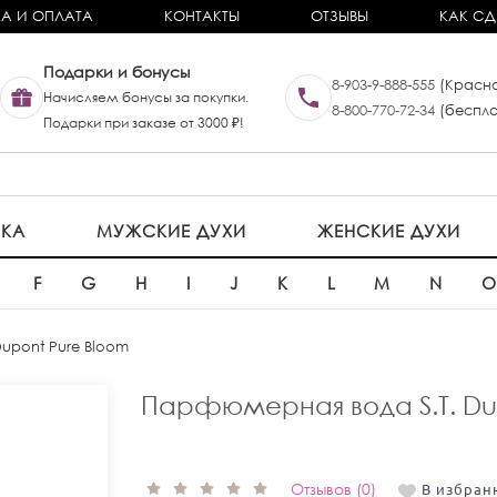
А И ОПЛАТА
КОНТАКТЫ
ОТЗЫВЫ
КАК СД
Подарки и бонусы
8-903-9-888-555
(Красно
Начисляем бонусы за покупки.
8-800-770-72-34
(беспла
Подарки при заказе от 3000 ₽!
ИКА
МУЖСКИЕ ДУХИ
ЖЕНСКИЕ ДУХИ
F
G
H
I
J
K
L
M
N
 Dupont Pure Bloom
Парфюмерная вода S.T. Du
Отзывов (0)
В избран