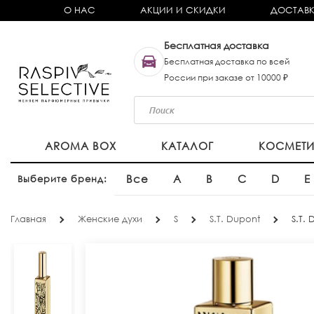
О НАС
АКЦИИ И СКИДКИ
ДОСТАВК
Бесплатная доставка
Бесплатная доставка по всей
России при заказе от 10000 ₽
AROMA BOX
КАТАЛОГ
КОСМЕТ
Все
A
B
C
D
E
Выберите бренд:
Главная
Женские духи
S
S.T. Dupont
S.T.