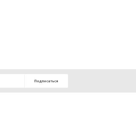
Подписаться
8-903-9-888-555
елей:
ru
ТЕЛЕФОН В КРАСНОЯРСКЕ
8-800-770-72-34