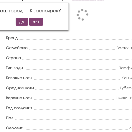
Ваш город —
Красноярск
?
Бренд
Семейство
Восточ
Страна
Тип воды
Парфю
Базовые ноты
Каш
Средние ноты
Тубер
Верхние ноты
Слива
,
Год создания
Пол
Сегмент
Л