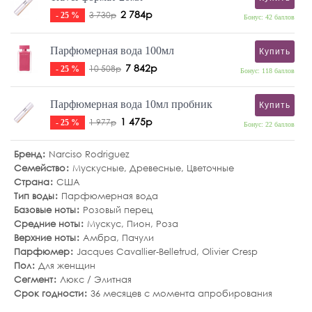
2 784р
3 730р
- 25 %
Бонус: 42 баллов
Парфюмерная вода 100мл
Купить
7 842р
10 508р
- 25 %
Бонус: 118 баллов
Парфюмерная вода 10мл пробник
Купить
1 475р
1 977р
- 25 %
Бонус: 22 баллов
Бренд
Narciso Rodriguez
Семейство
Мускусные
,
Древесные
,
Цветочные
Страна
США
Тип воды
Парфюмерная вода
Базовые ноты
Розовый перец
Средние ноты
Мускус
,
Пион
,
Роза
Верхние ноты
Амбра
,
Пачули
Парфюмер
Jacques Cavallier-Belletrud, Olivier Cresp
Пол
Для женщин
Сегмент
Люкс / Элитная
Срок годности
36 месяцев с момента апробирования