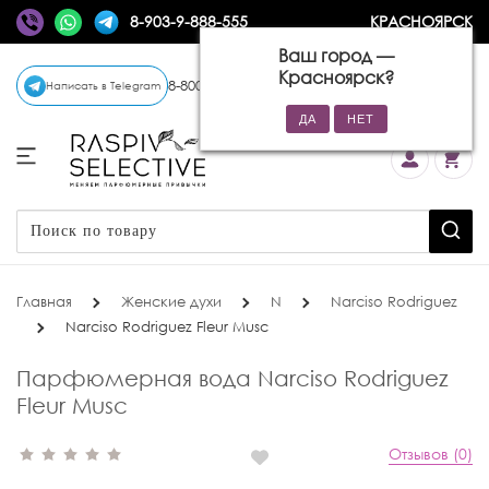
8-903-9-888-555
КРАСНОЯРСК
Ваш город —
Красноярск
?
8-800-770-72-34
(бесплатно)
Написать в Telegram
Главная
Женские духи
N
Narciso Rodriguez
Narciso Rodriguez Fleur Musc
Парфюмерная вода Narciso Rodriguez
Fleur Musc
Отзывов (0)