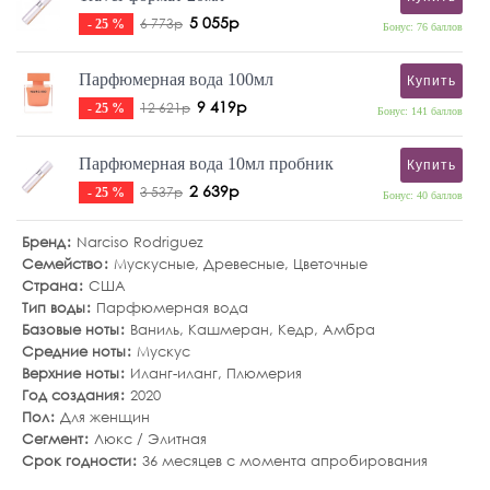
5 055р
6 773р
- 25 %
Бонус: 76 баллов
Парфюмерная вода 100мл
Купить
9 419р
12 621р
- 25 %
Бонус: 141 баллов
Парфюмерная вода 10мл пробник
Купить
2 639р
3 537р
- 25 %
Бонус: 40 баллов
Бренд
Narciso Rodriguez
Семейство
Мускусные
,
Древесные
,
Цветочные
Страна
США
Тип воды
Парфюмерная вода
Базовые ноты
Ваниль
,
Кашмеран
,
Кедр
,
Амбра
Средние ноты
Мускус
Верхние ноты
Иланг-иланг
,
Плюмерия
Год создания
2020
Пол
Для женщин
Сегмент
Люкс / Элитная
Срок годности
36 месяцев с момента апробирования