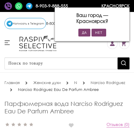
8-903-9-888-555
КРАСНОЯРСК
Ваш город —
Красноярск
?
8-800-770-72-34
(бесплатно)
Написать в Telegram
Главная
Женские духи
N
Narciso Rodriguez
Narciso Rodriguez Eau De Parfum Ambree
Парфюмерная вода Narciso Rodriguez
Eau De Parfum Ambree
Отзывов (0)