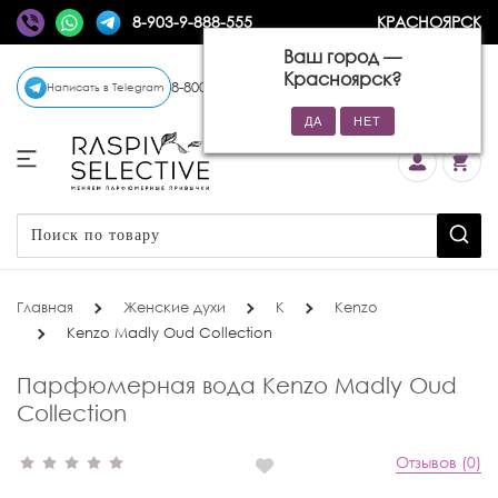
8-903-9-888-555
КРАСНОЯРСК
Ваш город —
Красноярск
?
8-800-770-72-34
(бесплатно)
Написать в Telegram
Главная
Женские духи
K
Kenzo
Kenzo Madly Oud Collection
Парфюмерная вода Kenzo Madly Oud
Collection
Отзывов (0)