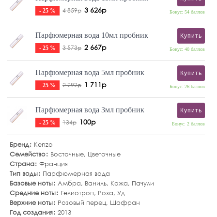
3 626р
4 859р
- 25 %
Бонус: 54 баллов
Парфюмерная вода 10мл пробник
Купить
2 667р
3 573р
- 25 %
Бонус: 40 баллов
Парфюмерная вода 5мл пробник
Купить
1 711р
2 292р
- 25 %
Бонус: 26 баллов
Парфюмерная вода 3мл пробник
Купить
100р
134р
- 25 %
Бонус: 2 баллов
Бренд
Kenzo
Семейство
Восточные
,
Цветочные
Страна
Франция
Тип воды
Парфюмерная вода
Базовые ноты
Амбра
,
Ваниль
,
Кожа
,
Пачули
Средние ноты
Гелиотроп
,
Роза
,
Уд
Верхние ноты
Розовый перец
,
Шафран
Год создания
2013