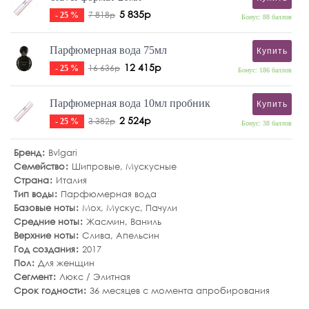
5 835р
7 818р
- 25 %
Бонус: 88 баллов
Парфюмерная вода 75мл
Купить
12 415р
16 636р
- 25 %
Бонус: 186 баллов
Парфюмерная вода 10мл пробник
Купить
2 524р
3 382р
- 25 %
Бонус: 38 баллов
Бренд
Bvlgari
Семейство
Шипровые
,
Мускусные
Страна
Италия
Тип воды
Парфюмерная вода
Базовые ноты
Мох
,
Мускус
,
Пачули
Средние ноты
Жасмин
,
Ваниль
Верхние ноты
Слива
,
Апельсин
Год создания
2017
Пол
Для женщин
Сегмент
Люкс / Элитная
Срок годности
36 месяцев с момента апробирования