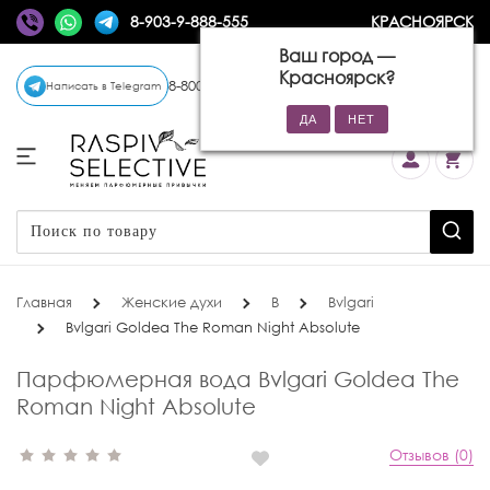
8-903-9-888-555
КРАСНОЯРСК
Ваш город —
Красноярск
?
8-800-770-72-34
(бесплатно)
Написать в Telegram
Главная
Женские духи
B
Bvlgari
Bvlgari Goldea The Roman Night Absolute
Парфюмерная вода Bvlgari Goldea The
Roman Night Absolute
Отзывов (0)