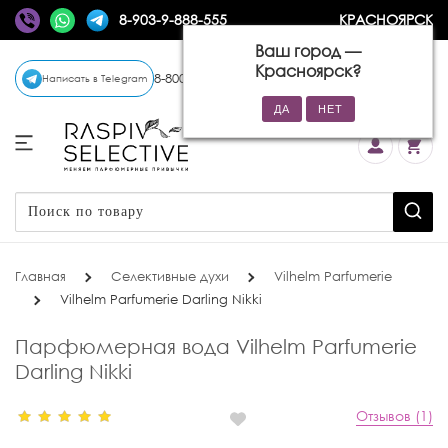
8-903-9-888-555
КРАСНОЯРСК
Ваш город —
Красноярск
?
8-800-770-72-34
(бесплатно)
Написать в Telegram
Главная
Селективные духи
Vilhelm Parfumerie
Vilhelm Parfumerie Darling Nikki
Парфюмерная вода Vilhelm Parfumerie
Darling Nikki
Отзывов (1)