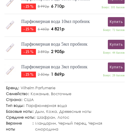
6 710р
8 992р
- 25 %
Бонус: 101 баллов
Парфюмерная вода 10мл пробник
Купить
4 821р
6 460р
- 25 %
Бонус: 72 баллов
Парфюмерная вода 5мл пробник
Купить
2 905р
3 893р
- 25 %
Бонус: 44 баллов
Парфюмерная вода 3мл пробник
Купить
1 869р
2 504р
- 25 %
Бонус: 28 баллов
Бренд
Vilhelm Parfumerie
Семейство
Кожаные
,
Восточные
Страна
США
Тип воды
Парфюмерная вода
Базовые ноты
Дым
,
Кожа
,
Древесные ноты
Средние ноты
Шафран
,
Лотос
Верхние
Мандарин
,
Черный перец
,
Черная
ноты
смородина