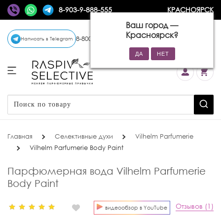
8-903-9-888-555
КРАСНОЯРСК
Ваш город —
Красноярск
?
8-800-770-72-34
(бесплатно)
Написать в Telegram
Главная
Селективные духи
Vilhelm Parfumerie
Vilhelm Parfumerie Body Paint
Парфюмерная вода Vilhelm Parfumerie
Body Paint
Отзывов (1)
видеообзор в YouTube