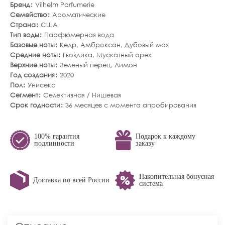
Бренд
Vilhelm Parfumerie
Семейство
Ароматические
Страна
США
Тип воды
Парфюмерная вода
Базовые ноты
Кедр
,
Амброксан
,
Дубовый мох
Средние ноты
Гвоздика
,
Мускатный орех
Верхние ноты
Зеленый перец
,
Лимон
Год создания
2020
Пол
Унисекс
Сегмент
Селективная / Нишевая
Срок годности
36 месяцев с момента апробирования
100% гарантия
Подарок к каждому
подлинности
заказу
Накопительная бонусная
Доставка по всей России
система