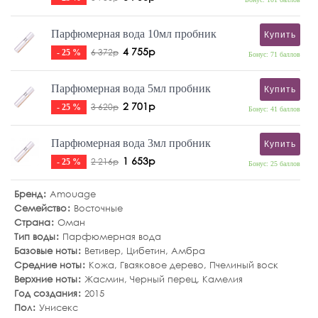
Парфюмерная вода 10мл пробник
Купить
4 755р
6 372р
- 25 %
Бонус: 71 баллов
Парфюмерная вода 5мл пробник
Купить
2 701р
3 620р
- 25 %
Бонус: 41 баллов
Парфюмерная вода 3мл пробник
Купить
1 653р
2 216р
- 25 %
Бонус: 25 баллов
Бренд
Amouage
Семейство
Восточные
Страна
Оман
Тип воды
Парфюмерная вода
Базовые ноты
Ветивер
,
Цибетин
,
Амбра
Средние ноты
Кожа
,
Гваяковое дерево
,
Пчелиный воск
Верхние ноты
Жасмин
,
Черный перец
,
Камелия
Год создания
2015
Пол
Унисекс