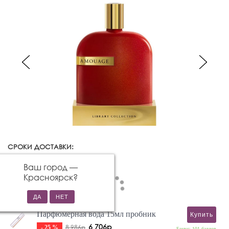
СРОКИ ДОСТАВКИ:
Красноярск
Изменить город
Ваш город —
Красноярск
?
Парфюмерная вода 15мл пробник
Купить
6 706р
8 986р
- 25 %
Бонус: 101 баллов