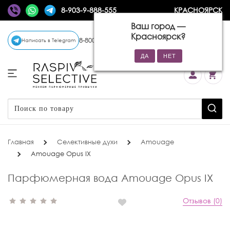
8-903-9-888-555
КРАСНОЯРСК
Ваш город —
Красноярск
?
8-800-770-72-34
(бесплатно)
Написать в Telegram
Главная
Селективные духи
Amouage
Amouage Opus IX
Парфюмерная вода Amouage Opus IX
Отзывов (0)