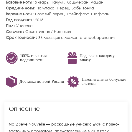
Базовые ноты
Янтарь
,
Пачули
,
Кашмеран
,
Ладан
Средние ноты
Чампака
,
Перец
,
Бобы тонка
Верхние ноты
Розовый перец
,
Грейпфрут
,
Шафран
Год создания
2018
Пол
Унисекс
Сегмент
Селективная / Нишевая
Срок годности
36 месяцев с момента апробирования
100% гарантия
Подарок к каждому
подлинности
заказу
Накопительная бонусная
Доставка по всей России
система
Описание
No 2 Seve Nouvelle — роскошные унисекс духи с пряно-
восточным ароматом, представленные в 2018 году